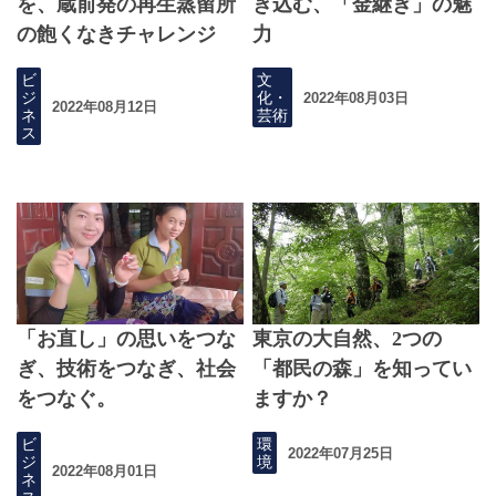
を、蔵前発の再生蒸留所
き込む、「金継ぎ」の魅
の飽くなきチャレンジ
力
ビ
文
ジ
化・
2022年08月03日
2022年08月12日
ネ
芸術
ス
「お直し」の思いをつな
東京の大自然、2つの
ぎ、技術をつなぎ、社会
「都民の森」を知ってい
をつなぐ。
ますか？
ビ
環
2022年07月25日
ジ
境
2022年08月01日
ネ