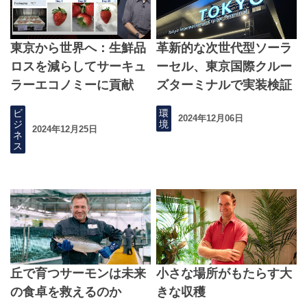
東京から世界へ：生鮮品
革新的な次世代型ソーラ
ロスを減らしてサーキュ
ーセル、東京国際クルー
ラーエコノミーに貢献
ズターミナルで実装検証
ビ
環
2024年12月06日
ジ
境
2024年12月25日
ネ
ス
丘で育つサーモンは未来
小さな場所がもたらす大
の食卓を救えるのか
きな収穫