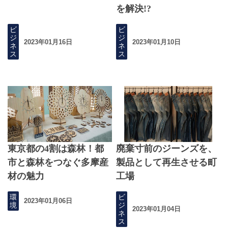
を解決!?
ビ
ビ
ジ
ジ
2023年01月16日
2023年01月10日
ネ
ネ
ス
ス
東京都の4割は森林！都
廃棄寸前のジーンズを、
市と森林をつなぐ多摩産
製品として再生させる町
材の魅力
工場
環
ビ
2023年01月06日
境
ジ
2023年01月04日
ネ
ス