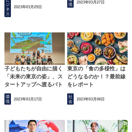
2023年03月27日
ジ
境
2023年03月29日
ネ
ス
子どもたちが自由に描く
東京の「食の多様性」は
「未来の東京の姿」、ス
どうなるのか！？最前線
タートアップへ渡るバト
をレポート
ン
環
社
2023年03月17日
2023年03月08日
境
会