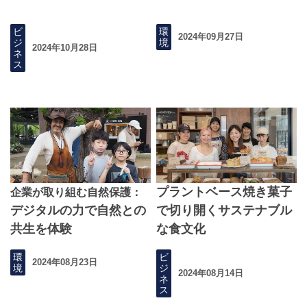
ビ
環
2024年09月27日
ジ
境
2024年10月28日
ネ
ス
プラントベース焼き菓子
企業が取り組む自然保護：
デジタルの力で自然との
で切り開くサステナブル
共生を体験
な食文化
環
ビ
2024年08月23日
境
ジ
2024年08月14日
ネ
ス