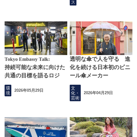
ス
透明な傘で人を守る 進
Tokyo Embassy Talk:
持続可能な未来に向けた
化を続ける日本初のビニ
共通の目標を語るロジ
ール傘メーカー
ェ・ドゥバッハ駐日スイ
環
文
2026年05月29日
ス大使
境
化・
2026年04月29日
芸術