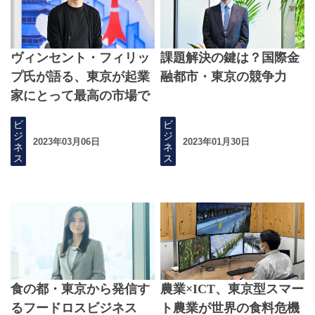
ヴィンセント・フィリッ
課題解決の鍵は？国際金
プ氏が語る、東京が起業
融都市・東京の競争力
家にとって最高の市場で
ある理由
ビ
ビ
ジ
ジ
2023年03月06日
2023年01月30日
ネ
ネ
ス
ス
食の都・東京から発信す
農業×ICT、東京型スマー
るフードロスビジネス
ト農業が世界の食料危機