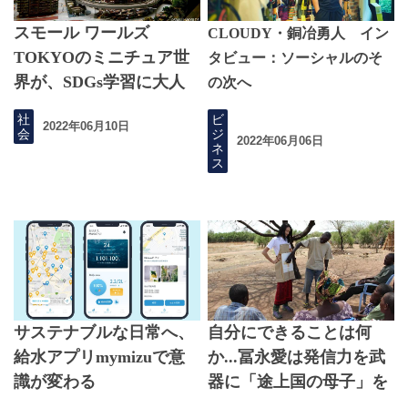
スモール ワールズ
CLOUDY・銅冶勇人 イン
TOKYOのミニチュア世
タビュー：ソーシャルのそ
界が、SDGs学習に⼤⼈
の次へ
気
「かわいい」「欲しい」
社
ビ
2022年06月10日
が誰かの人生を変える。
会
ジ
2022年06月06日
ネ
ス
サステナブルな日常へ、
自分にできることは何
給水アプリmymizuで意
か...冨永愛は発信力を武
識が変わる
器に「途上国の母子」を
守る