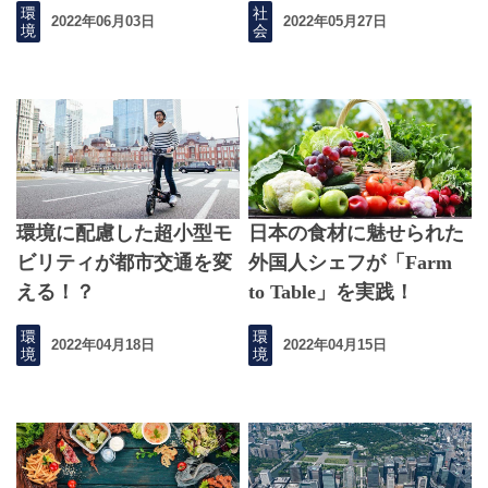
環
社
2022年06月03日
2022年05月27日
境
会
環境に配慮した超小型モ
日本の食材に魅せられた
ビリティが都市交通を変
外国人シェフが「Farm
える！？
to Table」を実践！
環
環
2022年04月18日
2022年04月15日
境
境