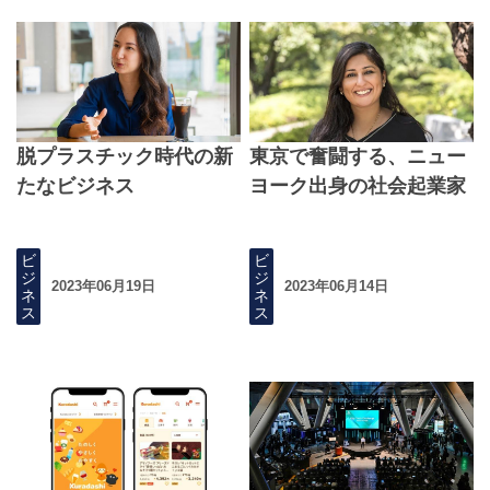
脱プラスチック時代の新
東京で奮闘する、ニュー
たなビジネス
ヨーク出身の社会起業家
ビ
ビ
ジ
ジ
2023年06月19日
2023年06月14日
ネ
ネ
ス
ス