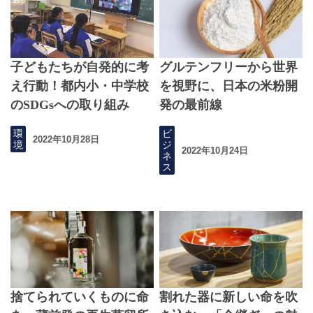
子どもたちが自発的に考
グルテンフリーから世界
え行動！都内小・中学校
を視野に、日本の米粉開
のSDGsへの取り組み
発の最前線
環
ビ
2022年10月28日
境
ジ
2022年10月24日
ネ
ス
捨てられていくものに命
割れた器に新しい命を吹