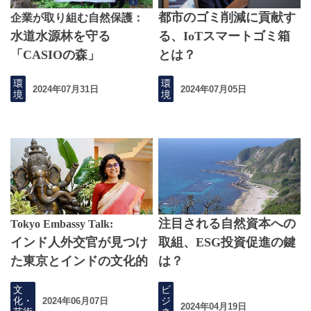
都市のゴミ削減に貢献す
企業が取り組む自然保護：
水道水源林を守る
る、IoTスマートゴミ箱
「CASIOの森」
とは？
環
環
2024年07月31日
2024年07月05日
境
境
注目される自然資本への
Tokyo Embassy Talk:
インド人外交官が見つけ
取組、ESG投資促進の鍵
た東京とインドの文化的
は？
つながり
文
ビ
化・
ジ
2024年06月07日
2024年04月19日