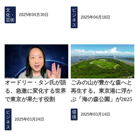
文
ビ
化・
ジ
2025年04月30日
2025年04月18日
芸術
ネ
ス
オードリー・タン氏が語
ごみの山が豊かな森へと
る、急激に変化する世界
再生する。東京港に浮か
で東京が果たす役割
ぶ「海の森公園」が2025
年3月にグランドオープ
ビ
環
2025年03月14日
ン
ジ
境
2025年03月24日
ネ
ス