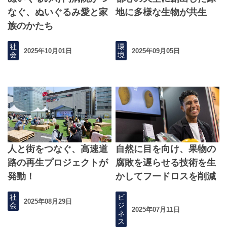
なぐ、ぬいぐるみ愛と家
地に多様な生物が共生
族のかたち
社
環
2025年10月01日
2025年09月05日
会
境
人と街をつなぐ、高速道
自然に目を向け、果物の
路の再生プロジェクトが
腐敗を遅らせる技術を生
発動！
かしてフードロスを削減
社
ビ
2025年08月29日
会
ジ
2025年07月11日
ネ
ス