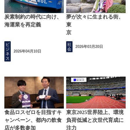
炭素制約の時代に向け、
夢が次々に生まれる街、
海運業を再定義
東
京
ビ
社
2026年03月20日
ジ
会
2026年04月10日
ネ
ス
食品ロスゼロを目指すキ
東京2025世界陸上、環境
ャンペーン、都内の飲食
負荷低減と次世代育成に
店が多数参加
注力