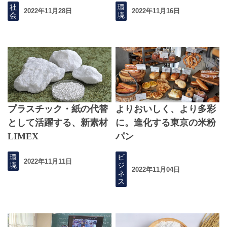
社
環
2022年11月28日
2022年11月16日
会
境
プラスチック・紙の代替
よりおいしく、より多彩
として活躍する、新素材
に。進化する東京の米粉
LIMEX
パン
環
ビ
2022年11月11日
境
ジ
2022年11月04日
ネ
ス