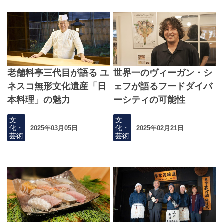
老舗料亭三代目が語る ユ
世界一のヴィーガン・シ
ネスコ無形文化遺産「日
ェフが語るフードダイバ
本料理」の魅力
ーシティの可能性
文
文
化・
化・
2025年03月05日
2025年02月21日
芸術
芸術