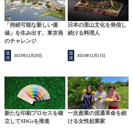
「持続可能な新しい価
日本の里山文化を発信し
値」を生み出す、東京発
続ける料理人
のチャレンジ
環
環
2023年11月29日
2023年11月17日
境
境
新たな印刷プロセスを確
一次産業の流通革命を続
立してSDGsを推進
ける女性起業家