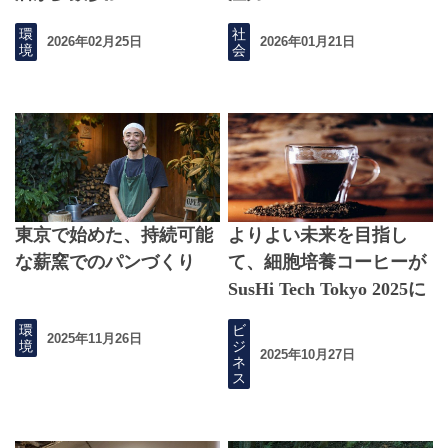
環
社
2026年02月25日
2026年01月21日
境
会
東京で始めた、持続可能
よりよい未来を目指し
な薪窯でのパンづくり
て、細胞培養コーヒーが
SusHi Tech Tokyo 2025に
登場
環
ビ
2025年11月26日
境
ジ
2025年10月27日
ネ
ス