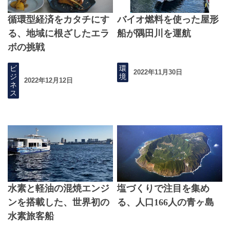
循環型経済をカタチにす
バイオ燃料を使った屋形
る、地域に根ざしたエラ
船が隅田川を運航
ボの挑戦
ビ
環
2022年11月30日
ジ
境
2022年12月12日
ネ
ス
水素と軽油の混焼エンジ
塩づくりで注目を集め
ンを搭載した、世界初の
る、人口166人の青ヶ島
水素旅客船