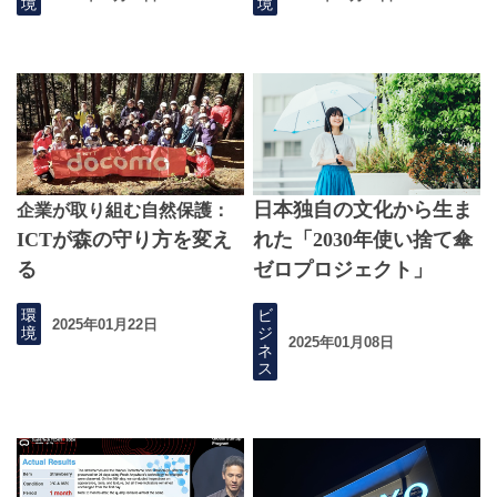
境
境
日本独自の文化から生ま
企業が取り組む自然保護：
ICTが森の守り方を変え
れた「2030年使い捨て傘
る
ゼロプロジェクト」
環
ビ
2025年01月22日
境
ジ
2025年01月08日
ネ
ス