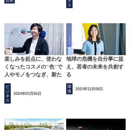
芸術
ネ
ス
楽しみを起点に、使わな
地球の危機を自分事に捉
くなったコスメの"色"で
え、若者の未来を共創す
人やモノをつなぎ、新た
る
な楽しみを創り出す
ビ
環
2023年12月08日
ジ
境
2024年03月06日
ネ
ス