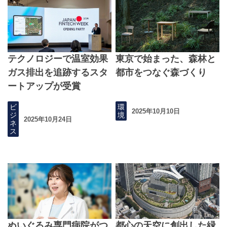
テクノロジーで温室効果
東京で始まった、森林と
ガス排出を追跡するスタ
都市をつなぐ森づくり
ートアップが受賞
ビ
環
2025年10月10日
ジ
境
2025年10月24日
ネ
ス
ぬいぐるみ専門病院がつ
都心の天空に創出した緑