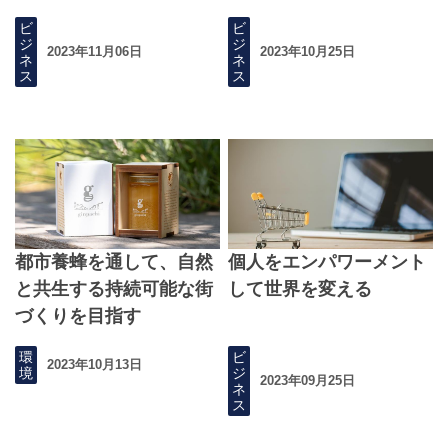
ビ
ビ
ジ
ジ
2023年11月06日
2023年10月25日
ネ
ネ
ス
ス
都市養蜂を通して、自然
個人をエンパワーメント
と共生する持続可能な街
して世界を変える
づくりを目指す
環
ビ
2023年10月13日
境
ジ
2023年09月25日
ネ
ス