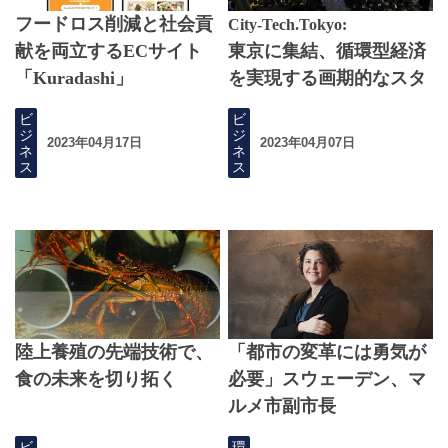
フードロス削減と社会貢
City-Tech.Tokyo:
献を両立するECサイト
東京に集結、循環型経済
「Kuradashi」
を実現する画期的なスタ
ートアップ企業
ビ
ビ
ジ
ジ
2023年04月17日
2023年04月07日
ネ
ネ
ス
ス
陸上養殖の先端技術で、
「都市の変革には勇気が
食の未来を切り拓く
必要」スウェーデン、マ
ルメ市副市長
ビ
環