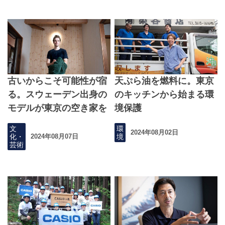
古いからこそ可能性が宿
天ぷら油を燃料に。東京
る。スウェーデン出身の
のキッチンから始まる環
モデルが東京の空き家を
境保護
再生する理由
文
環
2024年08月02日
化・
境
2024年08月07日
芸術