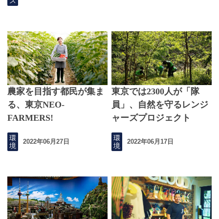
ス
農家を目指す都民が集ま
東京では2300人が「隊
る、東京NEO-
員」、自然を守るレンジ
FARMERS!
ャーズプロジェクト
環
環
2022年06月27日
2022年06月17日
境
境