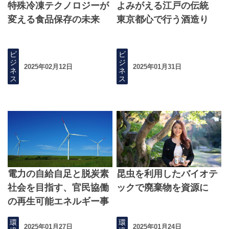
特殊冷凍テクノロジーが
よみがえる江戸の伝統
変える食品保存の未来
東京都心で行う酒造り
ビ
ビ
ジ
ジ
2025年02月12日
2025年01月31日
ネ
ネ
ス
ス
電力の自給自足と脱炭素
昆虫を利用したバイオテ
社会を目指す、官民協働
ックで廃棄物を資源に
の再生可能エネルギー事
業
環
環
2025年01月27日
2025年01月24日