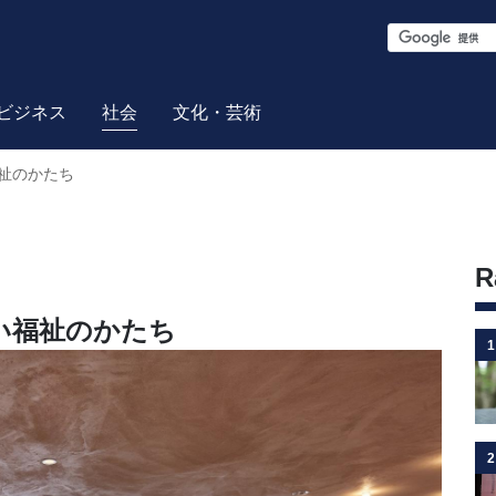
S
e
a
ビジネス
社会
文化・芸術
r
祉のかたち
c
h
R
い福祉のかたち
1
2