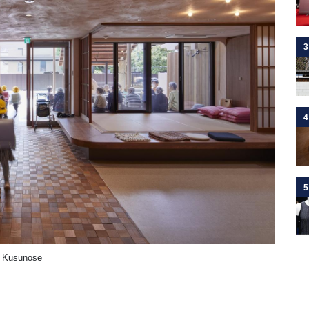
3
4
5
usunose