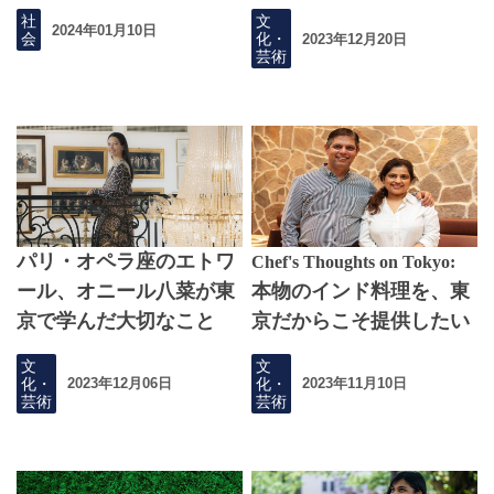
生の挑戦
社
文
2024年01月10日
会
化・
2023年12月20日
芸術
パリ・オペラ座のエトワ
Chef's Thoughts on Tokyo:
ール、オニール八菜が東
本物のインド料理を、東
京で学んだ大切なこと
京だからこそ提供したい
文
文
化・
化・
2023年12月06日
2023年11月10日
芸術
芸術