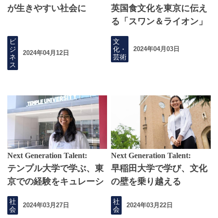
が生きやすい社会に
英国食文化を東京に伝え
る「スワン＆ライオン」
ビ
文
ジ
化・
2024年04月03日
2024年04月12日
ネ
芸術
ス
Next Generation Talent:
Next Generation Talent:
テンプル大学で学ぶ、東
早稲田大学で学び、文化
京での経験をキュレーシ
の壁を乗り越える
ョンする術
社
社
2024年03月27日
2024年03月22日
会
会