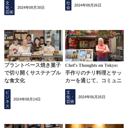
文
社
2024年08月26日
化・
会
2024年08月30日
芸術
プラントベース焼き菓子
Chef's Thoughts on Tokyo:
で切り開くサステナブル
手作りのチリ料理とサッ
な食文化
カーを通じて、コミュニ
ティを生み出す
ビ
文
ジ
化・
2024年06月26日
2024年08月14日
ネ
芸術
ス