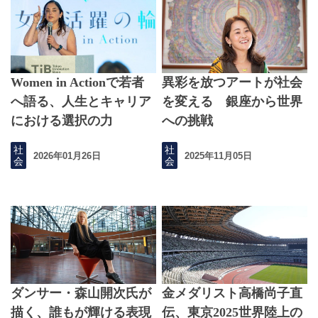
Women in Actionで若者
異彩を放つアートが社会
へ語る、人生とキャリア
を変える 銀座から世界
における選択の力
への挑戦
社
社
2026年01月26日
2025年11月05日
会
会
ダンサー・森山開次氏が
金メダリスト高橋尚子直
描く、誰もが輝ける表現
伝、東京2025世界陸上の