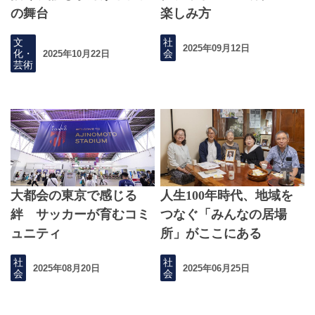
の舞台
楽しみ方
文
社
2025年09月12日
化・
会
2025年10月22日
芸術
大都会の東京で感じる
人生100年時代、地域を
絆 サッカーが育むコミ
つなぐ「みんなの居場
ュニティ
所」がここにある
社
社
2025年08月20日
2025年06月25日
会
会