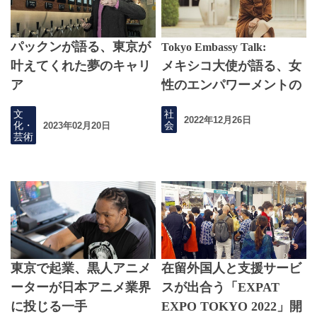
パックンが語る、東京が
Tokyo Embassy Talk:
叶えてくれた夢のキャリ
メキシコ大使が語る、女
ア
性のエンパワーメントの
鍵
文
社
2022年12月26日
化・
会
2023年02月20日
芸術
東京で起業、黒人アニメ
在留外国人と支援サービ
ーターが日本アニメ業界
スが出合う「EXPAT
に投じる一手
EXPO TOKYO 2022」開