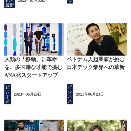
化・
会
2023年07月05日
芸術
人類の「移動」に革命
ベトナム人起業家が挑む
を、多国籍な才能で挑む
日本テック業界への革新
ANA発スタートアップ
ビ
ビ
ジ
ジ
2023年06月26日
2023年06月23日
ネ
ネ
ス
ス