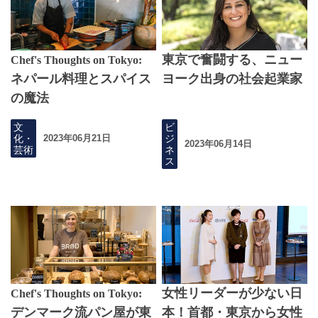
東京で奮闘する、ニュー
Chef's Thoughts on Tokyo:
ネパール料理とスパイス
ヨーク出身の社会起業家
の魔法
文
ビ
化・
ジ
2023年06月21日
2023年06月14日
芸術
ネ
ス
女性リーダーが少ない日
Chef's Thoughts on Tokyo:
デンマーク流パン屋が東
本！首都・東京から女性