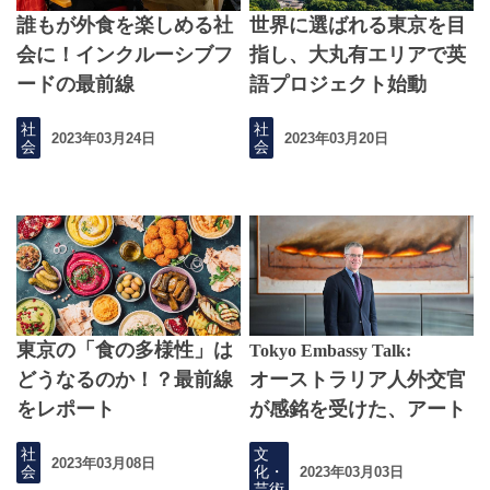
誰もが外食を楽しめる社
世界に選ばれる東京を目
会に！インクルーシブフ
指し、大丸有エリアで英
ードの最前線
語プロジェクト始動
社
社
2023年03月24日
2023年03月20日
会
会
東京の「食の多様性」は
Tokyo Embassy Talk:
どうなるのか！？最前線
オーストラリア人外交官
をレポート
が感銘を受けた、アート
が身近にある都市
社
文
2023年03月08日
会
化・
2023年03月03日
芸術