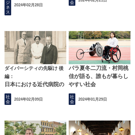
2024年02月21日
ジ
会
2024年02月28日
ネ
ス
パラ夏冬二刀流・村岡桃
ダイバーシティの先駆け 後
佳が語る、誰もが暮らし
編：
日本における近代病院の
やすい社会
礎となった築地
社
社
2024年02月09日
2024年01月29日
会
会