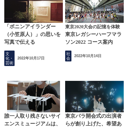
「ボニンアイランダー
東京2020大会の記憶を体験
（小笠原人）」の思いを
東京レガシーハーフマラ
写真で伝える
ソン2022 コース案内
文
社
2022年10月14日
化・
会
2022年10月17日
芸術
誰一人取り残さないサイ
東京パラ開会式の出演者
エンスミュージアムは、
らが創り上げた、希望あ