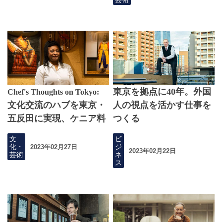
東京を拠点に40年。外国
Chef's Thoughts on Tokyo:
文化交流のハブを東京・
人の視点を活かす仕事を
五反田に実現、ケニア料
つくる
理店オーナーのあゆみ
文
ビ
化・
ジ
2023年02月27日
2023年02月22日
芸術
ネ
ス