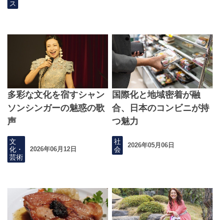
ス
多彩な文化を宿すシャン
国際化と地域密着が融
ソンシンガーの魅惑の歌
合、日本のコンビニが持
声
つ魅力
文
社
2026年05月06日
化・
会
2026年06月12日
芸術