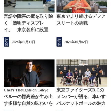
言語や障害の壁を取り除
東京で走り続けるデフア
く「透明ディスプレ
スリートの挑戦
イ」 東京各所に設置
社
社
2024年12月11日
2024年10月02日
会
会
東京ファイターズB.Cの
Chef's Thoughts on Tokyo:
ペルーの標高差が生み出
メンバーが語る、車いす
す多様な自然の味わいを
バスケットボールの魅力
東京へ