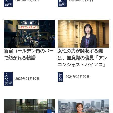
芸術
芸術
新宿ゴールデン街のバー
女性の力が開花する鍵
で紡がれる物語
は、無意識の偏見「アン
コンシャス・バイアス」
に気づくこと
文
社
2024年12月20日
化・
会
2025年01月10日
芸術