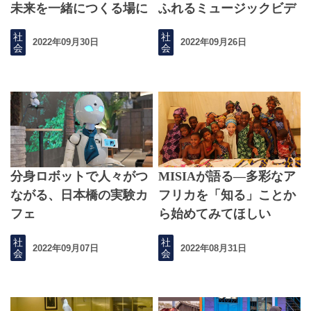
未来を一緒につくる場に
ふれるミュージックビデ
なる
オ
社
社
2022年09月30日
2022年09月26日
会
会
分身ロボットで人々がつ
MISIAが語る―多彩なア
ながる、日本橋の実験カ
フリカを「知る」ことか
フェ
ら始めてみてほしい
（Part 2）
社
社
2022年09月07日
2022年08月31日
会
会