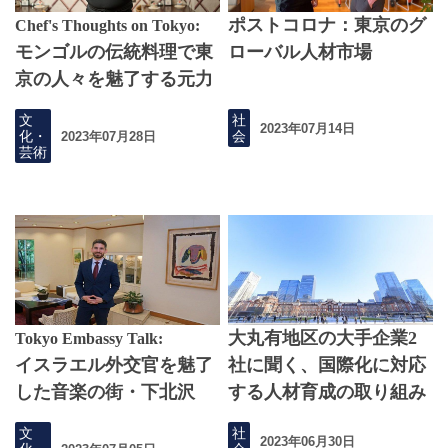
ポストコロナ：東京のグ
Chef's Thoughts on Tokyo:
モンゴルの伝統料理で東
ローバル人材市場
京の人々を魅了する元力
士
文
社
2023年07月14日
化・
会
2023年07月28日
芸術
大丸有地区の大手企業2
Tokyo Embassy Talk:
イスラエル外交官を魅了
社に聞く、国際化に対応
した音楽の街・下北沢
する人材育成の取り組み
文
社
2023年06月30日