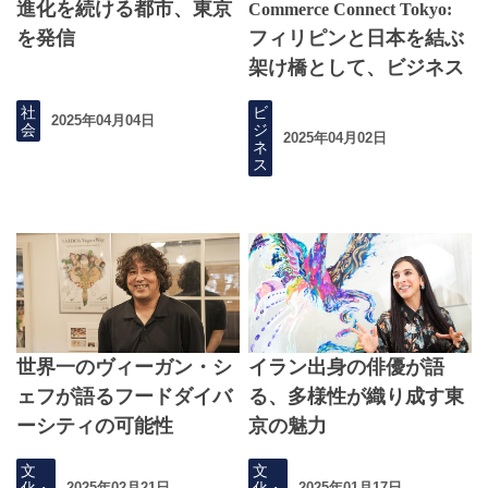
進化を続ける都市、東京
Commerce Connect Tokyo:
を発信
フィリピンと日本を結ぶ
架け橋として、ビジネス
チャンスを支え続ける
社
ビ
2025年04月04日
会
ジ
2025年04月02日
ネ
ス
世界一のヴィーガン・シ
イラン出身の俳優が語
ェフが語るフードダイバ
る、多様性が織り成す東
ーシティの可能性
京の魅力
文
文
化・
化・
2025年02月21日
2025年01月17日