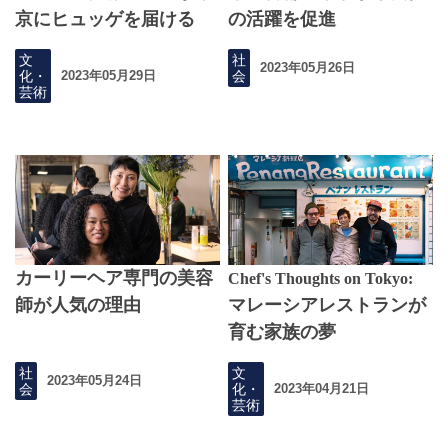
京にヒュッゲを届ける
の活躍を促進
文
社
2023年05月26日
化・
会
2023年05月29日
芸術
カーリーヘア専門の美容
Chef's Thoughts on Tokyo:
師が人気の理由
マレーシアレストランが
育む家族の夢
社
文
2023年05月24日
会
化・
2023年04月21日
芸術