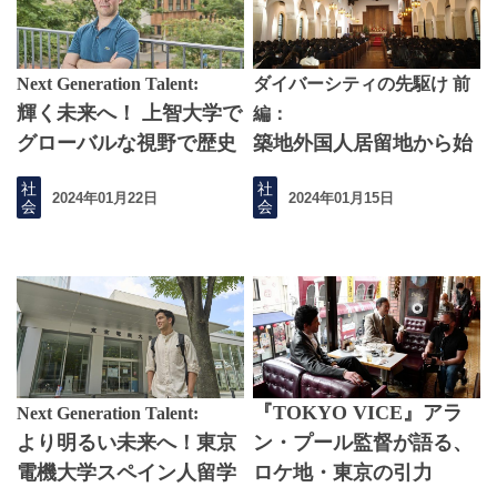
Next Generation Talent:
ダイバーシティの先駆け 前
輝く未来へ！ 上智大学で
編：
グローバルな視野で歴史
築地外国人居留地から始
を学ぶ
まった女子教育
社
社
2024年01月22日
2024年01月15日
会
会
『TOKYO VICE』アラ
Next Generation Talent:
より明るい未来へ！東京
ン・プール監督が語る、
電機大学スペイン人留学
ロケ地・東京の引力