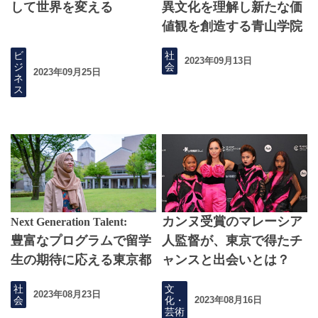
して世界を変える
異文化を理解し新たな価
値観を創造する青山学院
大学
ビ
社
2023年09月13日
ジ
会
2023年09月25日
ネ
ス
カンヌ受賞のマレーシア
Next Generation Talent:
豊富なプログラムで留学
人監督が、東京で得たチ
生の期待に応える東京都
ャンスと出会いとは？
立大学
社
文
2023年08月23日
会
化・
2023年08月16日
芸術