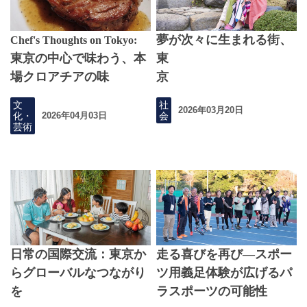
夢が次々に生まれる街、
Chef's Thoughts on Tokyo:
東京の中心で味わう、本
東
場クロアチアの味
京
文
社
2026年03月20日
化・
会
2026年04月03日
芸術
日常の国際交流：東京か
走る喜びを再び—スポー
らグローバルなつながり
ツ用義足体験が広げるパ
を
ラスポーツの可能性