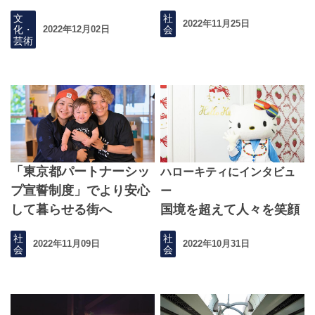
催
文
社
2022年11月25日
化・
会
2022年12月02日
芸術
「東京都パートナーシッ
ハローキティにインタビュ
プ宣誓制度」でより安心
ー
して暮らせる街へ
国境を超えて人々を笑顔
にするために、チャレン
社
社
2022年11月09日
2022年10月31日
ジを続けています！
会
会