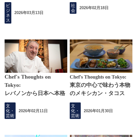
ビ
社
2026年02月18日
ジ
会
2026年03月13日
ネ
ス
Chef's Thoughts on
Chef's Thoughts on Tokyo:
Tokyo:
東京の中心で味わう本物
レバノンから日本へ本格
のメキシカン・タコス
的なアラビア料理を東京
文
文
に
化・
化・
2026年02月11日
2026年01月30日
芸術
芸術