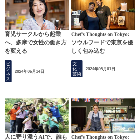
育児サークルから起業
Chef's Thoughts on Tokyo:
へ、多摩で女性の働き方
ソウルフードで東京を優
を変える
しく包み込む
ビ
文
ジ
化・
2024年05月01日
2024年06月14日
ネ
芸術
ス
人に寄り添うAIで、誰も
Chef's Thoughts on Tokyo: