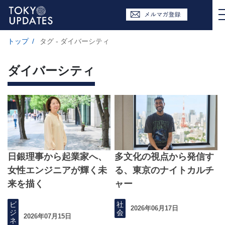
トップ
/
タグ - ダイバーシティ
ダイバーシティ
日銀理事から起業家へ、
多文化の視点から発信す
女性エンジニアが輝く未
る、東京のナイトカルチ
来を描く
ャー
ビ
社
2026年06月17日
ジ
会
2026年07月15日
ネ