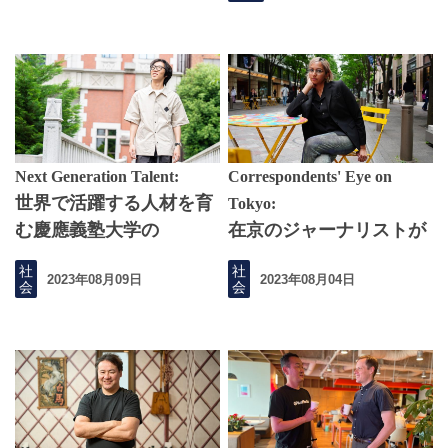
Next Generation Talent:
Correspondents' Eye on
世界で活躍する人材を育
Tokyo:
む慶應義塾大学の
在京のジャーナリストが
PEARLプログラム
魅せられた、一生つなが
社
社
2023年08月09日
2023年08月04日
っていたい東京
会
会