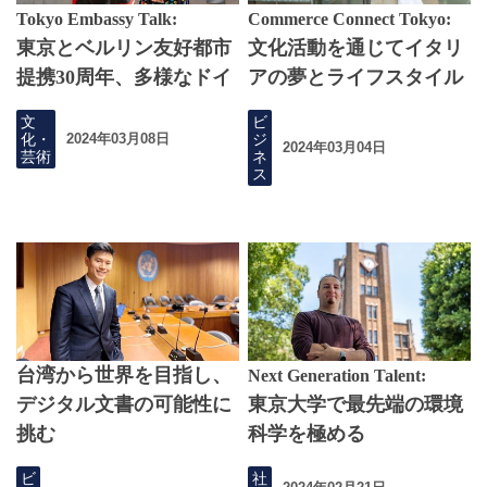
Tokyo Embassy Talk:
Commerce Connect Tokyo:
東京とベルリン友好都市
文化活動を通じてイタリ
提携30周年、多様なドイ
アの夢とライフスタイル
ツを伝えたい
を売り込む
文
ビ
化・
ジ
2024年03月08日
2024年03月04日
芸術
ネ
ス
台湾から世界を目指し、
Next Generation Talent:
デジタル文書の可能性に
東京大学で最先端の環境
挑む
科学を極める
ビ
社