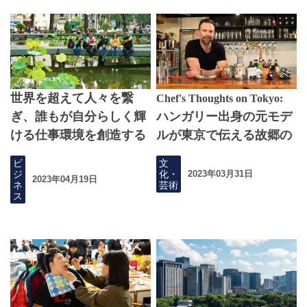
世界を超えて人々を繋
Chef's Thoughts on Tokyo:
ぎ、誰もが自分らしく輝
ハンガリー出身の元モデ
ける仕事環境を創造する
ルが東京で伝える故郷の
味
ビ
文
ジ
化・
2023年03月31日
2023年04月19日
ネ
芸術
ス