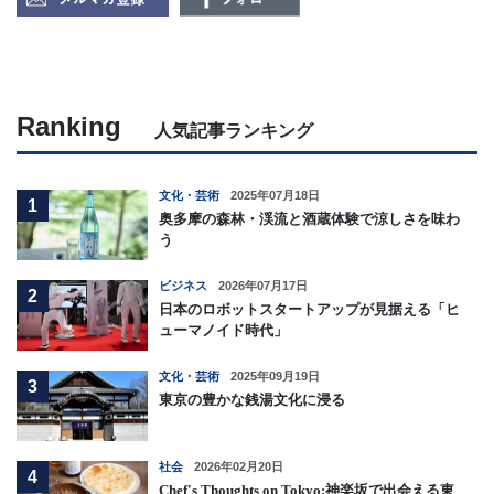
Ranking
人気記事ランキング
文化・芸術
2025年07月18日
1
奥多摩の森林・渓流と酒蔵体験で涼しさを味わ
う
ビジネス
2026年07月17日
2
日本のロボットスタートアップが見据える「ヒ
ューマノイド時代」
文化・芸術
2025年09月19日
3
東京の豊かな銭湯文化に浸る
社会
2026年02月20日
4
Chef's Thoughts on Tokyo:神楽坂で出会える東