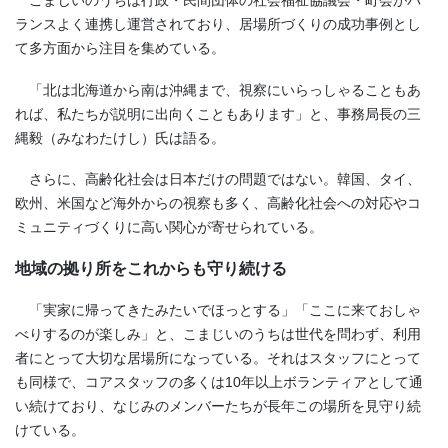
こまじいのうちは行政・民間団体の社会福祉協議会・町会がバ
ランスよく連携し運営されており、居場所づくりの成功事例とし
て多方面から注目を集めている。
「北は北海道から南は沖縄まで、視察にいらっしゃることもあ
れば、私たちが説明に出向くこともあります」と、事務局長の三
縄毅（みなわたけし）氏は語る。
さらに、高齢化社会は日本だけの問題ではない。韓国、タイ、
欧州、米国など海外からの視察も多く、高齢化社会への対応やコ
ミュニティづくりに高い関心が寄せられている。
地域の拠り所をこれからも守り続ける
「実家に帰ってきたみたいでほっとする」「ここに来ておしゃ
べりするのが楽しみ」と、こまじいのうちは世代を問わず、利用
者にとって大切な居場所になっている。それはスタッフにとって
も同様で、コアスタッフの多くは10年以上ボランティアとして通
い続けており、なじみのメンバーたちが長年この場所を見守り続
けている。