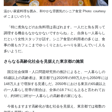
温かい家庭料理を囲み、和やかな雰囲気のシニア食堂 Photo: courtesy
of こまじいのうち
「特に煮魚などのお魚料理は喜ばれます。一人だと魚を買って
調理する機会もなかなかないですからね」と、自身も一人暮らし
だという女性スタッフが話す。シニア食堂の利用者の多くは、食
事の後もカフェこまでゆっくりとおしゃべりを楽しんでいく人も
多いようだ。
さらなる高齢化社会を見据えた東京都の施策
国立社会保障・人口問題研究所の推計によると、一人暮らしの
65歳以上の高齢者は、東京都では2020年の89万人から2050年には
148万人まで増加する見通しだ。2050年における東京の65歳以上
の一人暮らし世帯の割合は、全体の18.7％にも上ると言われてお
り、約5軒に1軒が一人暮らしの高齢者の家になる。
今後もますます高齢化が進む社会を見据え、東京都では複数の