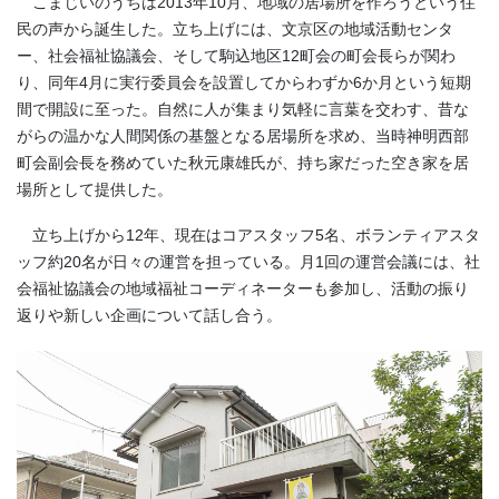
こまじいのうちは2013年10月、地域の居場所を作ろうという住
民の声から誕生した。立ち上げには、文京区の地域活動センタ
ー、社会福祉協議会、そして駒込地区12町会の町会長らが関わ
り、同年4月に実行委員会を設置してからわずか6か月という短期
間で開設に至った。自然に人が集まり気軽に言葉を交わす、昔な
がらの温かな人間関係の基盤となる居場所を求め、当時神明西部
町会副会長を務めていた秋元康雄氏が、持ち家だった空き家を居
場所として提供した。
立ち上げから12年、現在はコアスタッフ5名、ボランティアスタ
ッフ約20名が日々の運営を担っている。月1回の運営会議には、社
会福祉協議会の地域福祉コーディネーターも参加し、活動の振り
返りや新しい企画について話し合う。