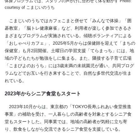
体操プログラムでは、スタッフの声がけに合わせて体を動かす Photo:
courtesy of こまじいのうち
こまじいのうちではカフェこまと併せて「みんなで体操」「囲
碁教室」「脳トレ健康麻雀」など、利用者が楽しく参加できるさ
まざまなプログラムが実施されている。傾聴ボランティアによる
「おしゃべりカフェ」、2025年5月からは保健師を迎えて「まちの
保健室」も月2回開催。土曜日の学習支援「てらまっち」には、地
域の子どもたちが勉強をしに集まる。また、隣接する子育て広場
「こまぴよのおうち」には3歳未満の未就園児が通い、共同プログ
ラムなどでお互いを行き来することで、自然な多世代交流が生ま
れている。
2023年からシニア食堂もスタート
2023年10月からは、東京都の「TOKYO長寿ふれあい食堂推進
事業」の補助を受け、一人暮らしの高齢者を対象とするシニア食
堂もスタートした。同事業では、地域の高齢者が気軽に立ち寄
り、飲食をしながら交流できるシニア食堂を支援している。