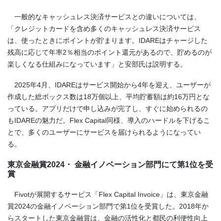
一般的なキャッシュレス決済サービスとの違いについては、
「クレジットカードを含め多くのキャッシュレス決済サービス
は、使ったときにポイントが貯まります。IDAREはチャージした
残高に応じて年率2％相当のポイント還元があるので、貯めるのが
楽しくなる仕組みになっています」と安部氏は説明する。
2025年4月、IDAREはサービス開始から4年を迎え、ユーザーが
作成した総ボックス数は18万個以上、平均貯蓄額は約16万円とな
っている。アプリだけで申し込みが完了し、すぐに始められるの
もIDAREの魅力だ。Flex Capital同様、導入のハードルを下げるこ
とで、多くのユーザーにサービスを届けられるようになってい
る。
東京金融賞2024・ 金融イノベーション部門にて第1位を受
賞
Fivotが展開するサービス「Flex Capital Invoice」は、東京金融
賞2024の金融イノベーション部門で第1位を受賞した。2018年か
らスタートした東京金融賞は、金融の活性化と都民の利便性向上