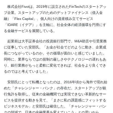
株式会社Fivotは、2019年に設立されたFinTechのスタートアッ
プ企業。スタートアップのためのデットファイナンス（借入金
融）「Flex Capital」、個人向けの資産積み立てサービス
「IDARE（イデア）」を主軸に、社会全体の経済循環を円滑にす
る金融サービスを展開している。
起業前は大手証券会社の投資銀行部門で、M&A助言や引受業務
に従事していた安部氏。「お金が社会でどのように動き、企業成
長につながっているのか。その循環が面白いと感じていました。
同時に、業界ならではの規制の厳しさやテクノロジーの遅れもあ
り、銀行業務がもっと柔軟に変化できれば、社会をより良くでき
るのではと考えていました」
安部氏にとって転機となったのは、2016年頃から海外で現れ始
めた「チャレンジャー・バンク」の存在だ。スタートアップが銀
行免許を取得し、従来の金融機関では実現できない革新的なサー
ビスを提供する動きを見て、「まさに私の課題感にフィットする
ビジネスモデル」と安部氏は確信した。「チャレンジャー・バン
クの領域で、日本の金融業界を変えていこう」との思いから、