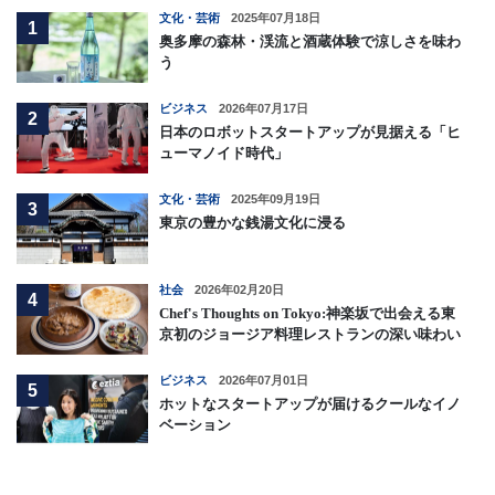
文化・芸術
2025年07月18日
1
奥多摩の森林・渓流と酒蔵体験で涼しさを味わ
う
ビジネス
2026年07月17日
2
日本のロボットスタートアップが見据える「ヒ
ューマノイド時代」
文化・芸術
2025年09月19日
3
東京の豊かな銭湯文化に浸る
社会
2026年02月20日
4
Chef's Thoughts on Tokyo:神楽坂で出会える東
京初のジョージア料理レストランの深い味わい
ビジネス
2026年07月01日
5
ホットなスタートアップが届けるクールなイノ
ベーション