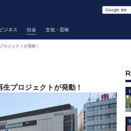
S
e
a
ビジネス
社会
文化・芸術
r
プロジェクトが発動！
c
h
R
再生プロジェクトが発動！
1
2