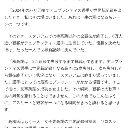
「2024年のパリ五輪でデュプランティス選手が世界新記録を出
したとき、私はその場にいました。あれは一生の宝になる名シー
ンの一つです」
そのとき、スタジアムでは棒高跳以外の全競技が終了し、8万人
近い観客がデュプランティス選手に注目していた。優勝を決めた
彼は、たった一人で世界新記録に挑んでいた。
「棒高跳は、3回連続で失敗するまで挑戦ができます。デュプラ
ンティス選手は世界新記録となる高さに2度失敗し、次を失敗した
ら競技終了という状況になり、スタジアムは静まり返っていまし
た。選手にとっては最高にプレッシャーがかかる場面です。そこ
で彼は、見事跳躍を成功させました。その瞬間、観客は大歓声！
あの興奮を忘れることはできません。この大会でもこんなふう
に、アスリートと観客が一つになる瞬間がきっと訪れると思いま
す」
高橋氏はもう一人、女子走高跳の世界記録保持者、ヤロスラ