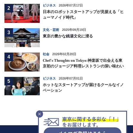
ビジネス
2026年07月17日
2
日本のロボットスタートアップが見据える「ヒ
ューマノイド時代」
文化・芸術
2025年09月19日
3
東京の豊かな銭湯文化に浸る
社会
2026年02月20日
4
Chef's Thoughts on Tokyo:神楽坂で出会える東
京初のジョージア料理レストランの深い味わい
ビジネス
2026年07月01日
5
ホットなスタートアップが届けるクールなイノ
ベーション
F