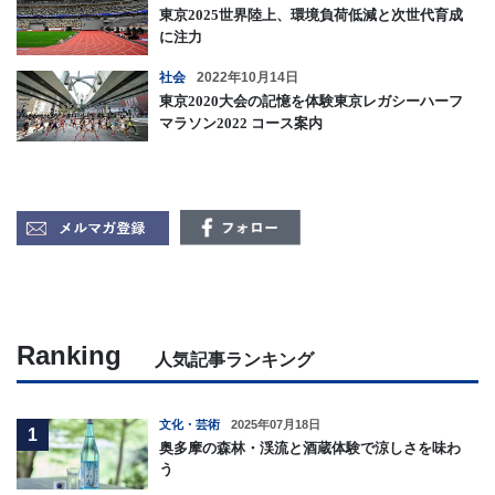
東京2025世界陸上、環境負荷低減と次世代育成
に注力
社会
2022年10月14日
東京2020大会の記憶を体験東京レガシーハーフ
マラソン2022 コース案内
Ranking
人気記事ランキング
文化・芸術
2025年07月18日
1
奥多摩の森林・渓流と酒蔵体験で涼しさを味わ
う