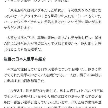
ワ・マフチフ選手（ウクライナ）を挙げる。
「東京五輪では銅メダルだった彼女が、その後めきめき強くな
ったのは、ウクライナのことを世界中の人たちに知ってもらいた
い、またウクライナの人に元気を届けたいという強い思いがある
からだと感じます」
大変な状況の下で、真摯に競技に取り組む姿が胸を打つ。試技
の間には持ち込んだ寝袋に入って休息する姿から「眠り姫」と呼
ばれることもある選手だ。
注目の日本人選手を紹介
今大会で注目している日本人選手についても聞いた。数多く挙
げてくれた選手の中から2人を紹介する。一人は、男子20km競歩
に出場する山西利和選手だ。
「今年2月に世界新記録を出して、日本人選手の中ではパリ五輪
で金メダルを獲得した女子やり投の北口榛花選手と並んで金メダ
ルに一番近い選手と言っていいと思います。パリ五輪の出場を逃