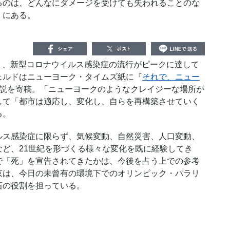
るのは、どんなにダメージを受けても失われることのな
」にある。
わり、新型コロナウイルス感染症の流行がピークに達して
ェルドはニューヨーク・タイムズ紙に『
それで、ニュー
説を寄稿。「ニューヨークのようなクレイジーな場所が
して「都市は適応し、変化し、自らを再構築させていく
る。
ス感染症に限らず、気候変動、自然災害、人口変動、
ど、21世紀を形づくる様々な変化を既に経験してき
で「死」を宣告されてきたかは、今後を占う上での参考
京は、今日の未曾有の環境下でのオリンピック・パラリ
石の役割を担っている。