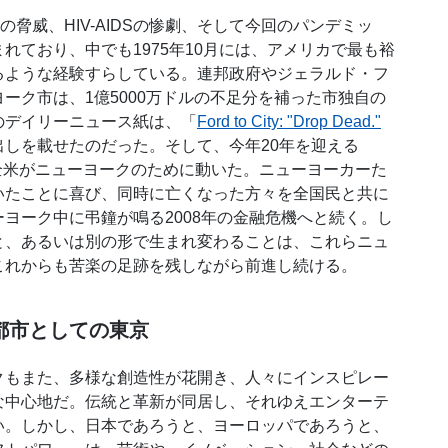
の脅威、HIV-AIDSの惨劇、そして今回のパンデミッ
れており、中でも1975年10月には、アメリカで最も裕
るような経験すらしている。連邦政府やジェラルド・フ
ーク市は、1億5000万ドルの不足分を補った市独自の
のデイリーニュース紙は、「
Ford to City: "Drop Dead."
出しを載せたのだった。そして、今年20年を迎える
は、全米がニューヨークのために動いた。ニューヨーカーた
いたことに喜び、同時に亡くなった方々を全国民と共に
ヨーク中に弔鐘が鳴る2008年の金融危機へと続く。し
と、あるいは別の形で生まれ変わることは、これらニュ
これからも苦楽の足跡を残しながら前進し続ける。
都市としての東京
もまた、多様な創造性が花開き、人々にインスピレー
な中心地だ。伝統と革新が同居し、それゆえエンターテ
い。しかし、日本であろうと、ヨーロッパであろうと、