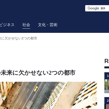
S
e
a
ビジネス
社会
文化・芸術
r
来に欠かせない2つの都市
c
h
R
の未来に欠かせない2つの都市
1
2