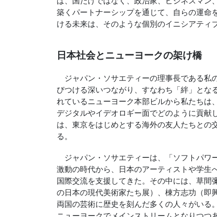
ば、国だけではなく、政治家、ビジネスマン
築くパートナーシップを通じて、自らの運命
ける未来は、そのような個別のイニシアティ
日本社会とニューヨークの架け橋
ジャパン・ソサエティーの理事長である私の
びつける深いつながり、すなわち「絆」となる
れているニューヨーク本部ビルから私たちは
デジタルやイデオロギー面でどのように貢献
は、東京をはじめとする海外の友人たちとの
る。
ジャパン・ソサエティーは、「ソフトパワー」
激動の時代から、日本のアーティストや学生
国際交流を支援してきた。その中には、草間彌
の日本の現代美術家たち展）、棟方志功（即興
両国の芸術に歴史を刻んだ多くの人々がいる
ニューヨークでメインストリームとなりつつ