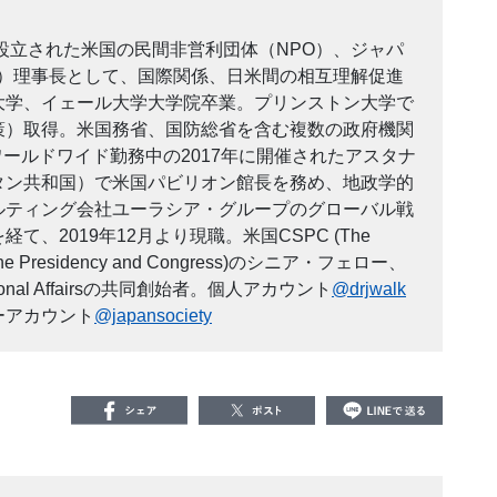
ク設立された米国の民間非営利団体（
NPO
）、ジャパ
）理事長として、国際関係、日米間の相互理解促進
大学、イェール大学大学院卒業。プリンストン大学で
策）取得。米国務省、国防総省を含む複数の政府機関
ワールドワイド勤務中の
2017
年に開催されたアスタナ
タン共和国）で米国パビリオン館長を務め、地政学的
ルティング会社ユーラシア・グループのグローバル戦
を経て、
2019
年
12
月より現職。米国
CSPC (The
 the Presidency and Congress)
のシニア・フェロー、
onal Affairs
の共同創始者。個人アカウント
@drjwalk
ーアカウント
@japansociety