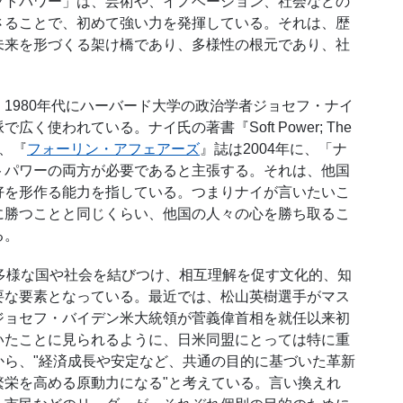
フトパワー」は、芸術や、イノベーション、社会などの
さることで、初めて強い力を発揮している。それは、歴
未来を形づくる架け橋であり、多様性の根元であり、社
980年代にハーバード大学の政治学者ジョセフ・ナイ
使われている。ナイ氏の著書『Soft Power; The
いて、『
フォーリン・アフェアーズ
』誌は2004年に、「ナ
トパワーの両方が必要であると主張する。それは、他国
好を形作る能力を指している。つまりナイが言いたいこ
に勝つことと同じくらい、他国の人々の心を勝ち取るこ
る。
多様な国や社会を結びつけ、相互理解を促す文化的、知
要な要素となっている。最近では、松山英樹選手がマス
ジョセフ・バイデン米大統領が菅義偉首相を就任以来初
いたことに見られるように、日米同盟にとっては特に重
から、"経済成長や安定など、共通の目的に基づいた革新
繁栄を高める原動力になる"と考えている。言い換えれ