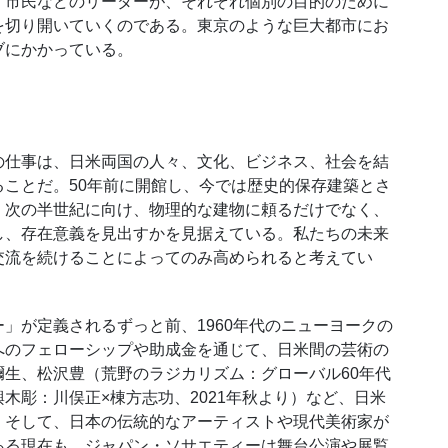
、市民などのリーダーが、それぞれ個別の目的のために
を切り開いていくのである。東京のような巨大都市にお
ブにかかっている。
仕事は、日米両国の人々、文化、ビジネス、社会を結
ことだ。50年前に開館し、今では歴史的保存建築とさ
、次の半世紀に向け、物理的な建物に頼るだけでなく、
し、存在意義を見出すかを見据えている。私たちの未来
交流を続けることによってのみ高められると考えてい
が定義されるずっと前、1960年代のニューヨークの
へのフェローシップや助成金を通じて、日米間の芸術の
生、松沢豊（荒野のラジカリズム：グローバル60年代
木彫：川俣正×棟方志功、2021年秋より）など、日米
。そして、日本の伝統的なアーティストや現代美術家が
ある現在も、ジャパン・ソサエティーは舞台公演や展覧