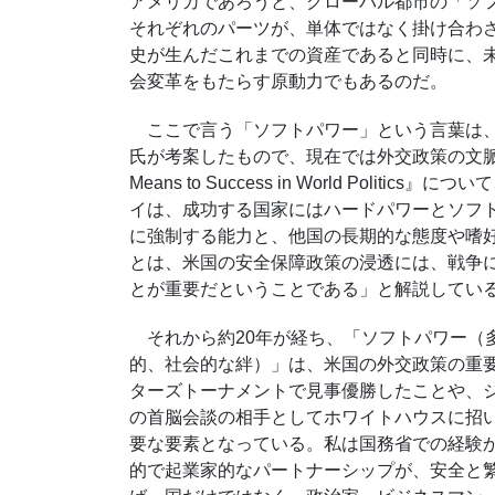
アメリカであろうと、グローバル都市の「ソ
それぞれのパーツが、単体ではなく掛け合わ
史が生んだこれまでの資産であると同時に、
会変革をもたらす原動力でもあるのだ。
ここで言う「ソフトパワー」という言葉は、1
氏が考案したもので、現在では外交政策の文脈で広く
Means to Success in World Politics』につ
イは、成功する国家にはハードパワーとソフ
に強制する能力と、他国の長期的な態度や嗜
とは、米国の安全保障政策の浸透には、戦争
とが重要だということである」と解説してい
それから約20年が経ち、「ソフトパワー（
的、社会的な絆）」は、米国の外交政策の重
ターズトーナメントで見事優勝したことや、
の首脳会談の相手としてホワイトハウスに招
要な要素となっている。私は国務省での経験
的で起業家的なパートナーシップが、安全と