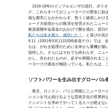
1918-19年のインフルエンザの流行、ポリオ
ク、これらすべてがニューヨークの歴史に刻ま
福な都市にもかかわらず、危うく破産しかけ
ォード大統領からの救済を拒否されたニューヨ
教員退職年金基金のおかげで難を逃れ、翌日
私たちは生き残り、成功した！
」と喜びの見
9.11（2001年9月11日同時多発テロ）で
ちは、がれき処理のために全米から重機が届
追悼した。さらにはそれでも終わらず、ニュー
かし、失われたものが、必ずや再開されるこ
ーヨークの過去が物語っている。私たちは、
ソフトパワーを生み出すグローバル
東京、ロンドン、パリと同様にニューヨーク
ションを与え続けるような芸術文化の世界的
インメントを求めてやってくる人々が絶えな