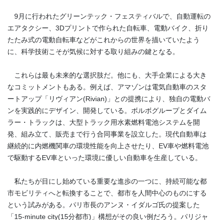
9
月に行われたグリーンテック・フェスティバルで、自動運転の
エアタクシー、
3D
プリントで作られた自転車、電動バイク、折り
たたみ式の電動自転車などがこれからの世界を描いていたよう
に、科学技術こそが気候に対する取り組みの鍵となる。
これらは最も未来的な選択肢だ。他にも、大手企業による大き
なコミットメントもある。例えば、アマゾンは電気自動車のスタ
ートアップ「リヴィアン
(Rivian)
」との提携により、独自の電動バ
ンを実践的にデザイン、開発している。ボルボグループとダイム
ラー・トラックは、大型トラック用水素燃料電池システムを開
発、組み立て、販売まで行う合同事業を設立した。現代自動車は
継続的に内燃機関車の環境性能を向上させたり、
EV
車や燃料電池
で駆動する
EV
車といった環境に優しい自動車を生産している。
私たちが目にし始めている重要な進歩の一つに、持続可能な都
市モビリティへと転換することで、都市を人間中心のものにする
という試みがある。パリ市長のアンヌ・イダルゴ氏の提案した
「
15-minute city(15
分都市
)
」構想がその良い例だろう。パリジャ