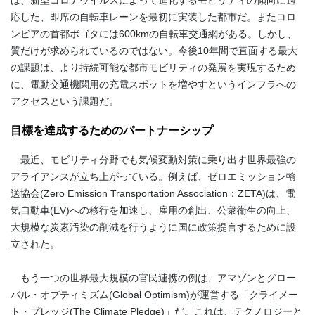
は、新型コロナウイルスによって進化するモビリティの傾向に適
応した、即席の自転車レーンを最初に実装した都市だ。またコロ
ンビアの首都ボゴタには
600km
の自転車交通網がある。しかし、
質だけが求められているのではない。今後
10
年間で直面する最大
の課題は、より持続可能な都市モビリティの発展を実現するため
に、電動交通機関用の充電スポットを増やすというインフラへの
アクセスという課題だ。
目標を達成するためのパートナーシップ
最近、モビリティ分野でも気候変動対策に乗り出す世界最強の
アライアンスが立ち上がっている。例えば、ゼロエミッション輸
送協会(Zero Emission Transportation Association：ZETA)は、電
気自動車(EV)への移行を加速し、雇用の創出、公衆衛生の向上、
大規模な炭素汚染の削減を行うように国に政策提言するために設
立された。
もう一つの世界最大規模の官民連携の例は、アマゾンとグロー
バル・オプティミズム
(Global Optimism)
が運営する「クライメー
ト・プレッジ
(The Climate Pledge)
」だ。これは、テクノロジーと