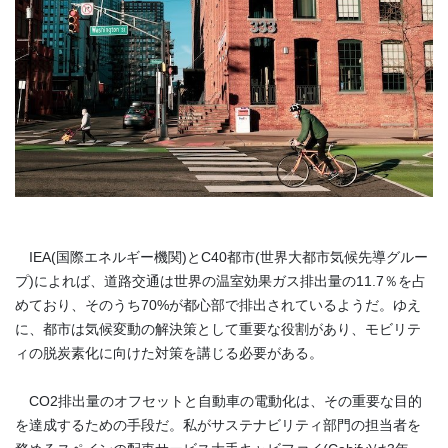
IEA(
国際エネルギー機関
)
と
C40
都市
(
世界大都市気候先導グルー
プ
)
によれば、道路交通は世界の温室効果ガス排出量の
11.7
％を占
めており、そのうち
70%
が都心部で排出されているようだ。ゆえ
に、都市は気候変動の解決策として重要な役割があり、モビリテ
ィの脱炭素化に向けた対策を講じる必要がある。
CO2
排出量のオフセットと自動車の電動化は、その重要な目的
を達成するための手段だ。私がサステナビリティ部門の担当者を