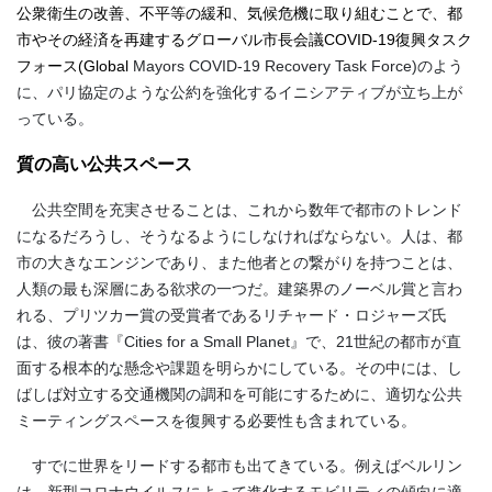
公衆衛生の改善、不平等の緩和、気候危機に取り組むことで、都
市やその経済を再建するグローバル市長会議COVID-19復興タスク
フォース
(Global
Mayors COVID-19 Recovery Task Force)
のよう
に、パリ協定のような公約を強化するイニシアティブが立ち上が
っている。
質の高い公共スペース
公共空間を充実させることは、これから数年で都市のトレンド
になるだろうし、そうなるようにしなければならない。人は、都
市の大きなエンジンであり、また他者との繋がりを持つことは、
人類の最も深層にある欲求の一つだ。建築界のノーベル賞と言わ
れる、プリツカー賞の受賞者であるリチャード・ロジャーズ氏
は、彼の著書『
Cities for a Small Planet
』で、
21
世紀の都市が直
面する根本的な懸念や課題を明らかにしている。その中には、し
ばしば対立する交通機関の調和を可能にするために、適切な公共
ミーティングスペースを復興する必要性も含まれている。
すでに世界をリードする都市も出てきている。例えばベルリン