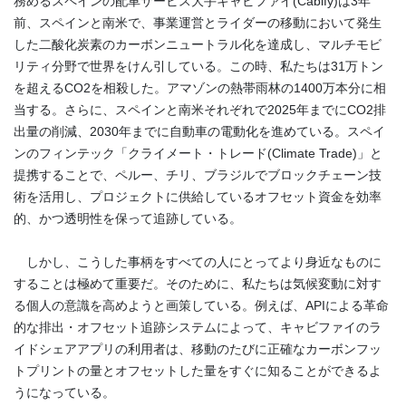
務めるスペインの配車サービス大手キャビファイ
(Cabify)
は
3
年
前、スペインと南米で、事業運営とライダーの移動において発生
した二酸化炭素のカーボンニュートラル化を達成し、マルチモビ
リティ分野で世界をけん引している。この時、私たちは
31
万トン
を超える
CO2
を相殺した。アマゾンの熱帯雨林の
1400
万本分に相
当する。さらに、スペインと南米それぞれで
2025
年までに
CO2
排
出量の削減、
2030
年までに自動車の電動化を進めている。スペイ
ンのフィンテック「クライメート・トレード
(Climate Trade)
」と
提携することで、ペルー、チリ、ブラジルでブロックチェーン技
術を活用し、プロジェクトに供給しているオフセット資金を効率
的、かつ透明性を保って追跡している。
しかし、こうした事柄をすべての人にとってより身近なものに
することは極めて重要だ。そのために、私たちは気候変動に対す
る個人の意識を高めようと画策している。例えば、
API
による革命
的な排出・オフセット追跡システムによって、キャビファイのラ
イドシェアアプリの利用者は、移動のたびに正確なカーボンフッ
トプリントの量とオフセットした量をすぐに知ることができるよ
うになっている。