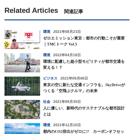
Related Articles
関連記事
環境
2021年08月23日
ゼロエミッション東京：都市の行動こそが重要
｜TMCトーク Vol.5
環境
2022年04月18日
環境に配慮した超小型モビリティが都市交通を
変える！？
ビジネス
2021年09月06日
東京の空に新たな交通インフラを。SkyDriveが
つくる「空飛ぶクルマ」の未来
社会
2021年09月30日
人に優しい、新時代のサステナブルな都市設計
とは
環境
2021年12月10日
都内のCO2排出がゼロに!? カーボンオフセッ