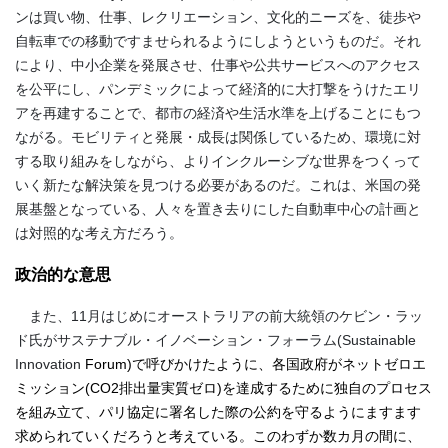
ンは買い物、仕事、レクリエーション、文化的ニーズを、徒歩や
自転車での移動ですませられるようにしようというものだ。それ
により、中小企業を発展させ、仕事や公共サービスへのアクセス
を公平にし、パンデミックによって経済的に大打撃をうけたエリ
アを再建することで、都市の経済や生活水準を上げることにもつ
ながる。モビリティと発展・成長は関係しているため、環境に対
する取り組みをしながら、よりインクルーシブな世界をつくって
いく新たな解決策を見つける必要があるのだ。これは、米国の発
展基盤となっている、人々を置き去りにした自動車中心の計画と
は対照的な考え方だろう。
政治的な意思
また、
11
月はじめにオーストラリアの前大統領のケビン・ラッ
ド氏がサステナブル・イノベーション・フォーラム
(Sustainable
Innovation
Forum)
で呼びかけたように、各国政府がネットゼロエ
ミッション(CO2排出量実質ゼロ)を達成するために独自のプロセス
を組み立て、パリ協定に署名した際の公約を守るようにますます
求められていくだろうと考えている。このわずか数カ月の間に、