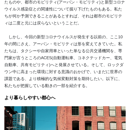
たものや、都市のモビリティ
(
アーバン・モビリティ
)
と新型コロナ
ウイルス感染症との関連性について掘り下げたものもある。私た
ちが何か予測できることがあるとすれば、それは都市のモビリテ
ィは二度と元には戻らないということだ。
しかし、今回の新型コロナウイルスが発生する以前の、ここ
10
年の間にさえ、アーバン・モビリティは形を変えてきていた。私
たちは、タクシーや自家用車といった単なる公共交通機関を、専
門家が言うところの
ACES(
自動運転車、コネクテッドカー、電気
自動車、共有モビリティ
)
へと発展させている。そして、ロックダ
ウン中に高まった環境に対する意識のおかげで、いまだに世界の
課題である、より積極的な気候変動対策を期待したい。以下に、
私たちが把握している動きの一部を紹介する。
より暮らしやすい都心へ