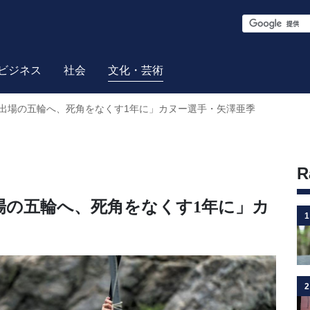
S
e
a
ビジネス
社会
文化・芸術
r
出場の五輪へ、死角をなくす1年に」カヌー選手・矢澤亜季
c
h
R
場の五輪へ、死角をなくす1年に」カ
1
2