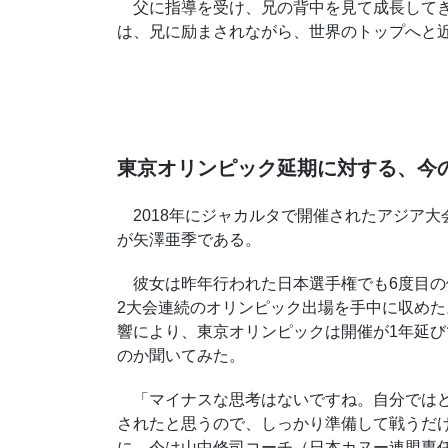
父に指導を受け、兄の背中を見て成長してき
は、兄に励まされながら、世界のトップへと
東京オリンピック延期に対する、今
2018年にジャカルタで開催されたアジア大
が矢澤亜季である。
彼女は昨年行われた日本選手権でも6度目の
2大会連続のオリンピック出場を手中に収め
響により、東京オリンピックは開催が1年延
のか聞いてみた。
「マイナスな思考はないですね。自分ではど
されたと思うので、しっかり準備して戦うだ
に、今は山中修司コーチ（日本カヌー連盟専