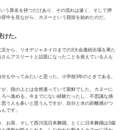
という異名を持つだけあり、その流れは速く、そして押
の背中を見ながら、カヌーという競技を始めたのだ。
受けた。
京から、リオデジャネイロまでの3大会連続出場を果た
坊さんアスリートと話題になったことを覚えている人も
分もやってみたいと思った。小学校3年のときである。
が、陸の上とは全然違っていて新鮮でした。カヌーに
ころへ進める。今までにない経験だったし、不思議な感
と思う人も多いと思うんですが、自分と水の距離感がつ
るんです」
、お茶、そして西川流日本舞踊。とくに日本舞踊は3歳
のと体幹が鍛えられる。しなやかな動きもカヌーに活か