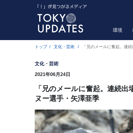
環境
トップ
/
文化・芸術
/
「兄のメールに奮起。連続
文化・芸術
2021年06月24日
「兄のメールに奮起。連続出
ヌー選手・矢澤亜季