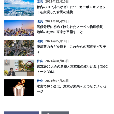
環境
2021年12月10日
都内のCO2排出がゼロに!? カーボンオフセッ
トを実現した官民の連携
環境
2021年10月28日
気候分野に初めて贈られたノーベル物理学賞
地球のために東京が目指すこと
環境
2021年05月19日
脱炭素のカギを握る、これからの都市モビリテ
ィ
社会
2021年08月03日
東京2020大会の意義と東京都の取り組み｜TMC
トーク Vol.1
社会
2021年07月23日
水素で輝く炎は、東京が未来へとつなぐメッセ
ージ