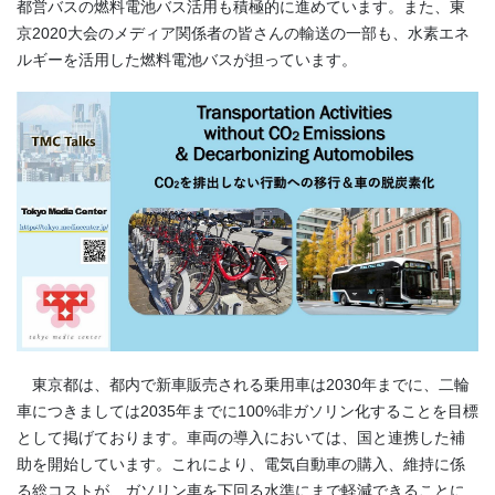
都営バスの燃料電池バス活用も積極的に進めています。また、東
京2020大会のメディア関係者の皆さんの輸送の一部も、水素エネ
ルギーを活用した燃料電池バスが担っています。
東京都は、都内で新車販売される乗用車は2030年までに、二輪
車につきましては2035年までに100%非ガソリン化することを目標
として掲げております。車両の導入においては、国と連携した補
助を開始しています。これにより、電気自動車の購入、維持に係
る総コストが、ガソリン車を下回る水準にまで軽減できることに