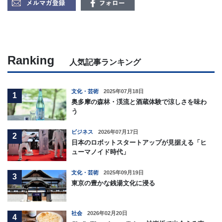
Ranking
人気記事ランキング
文化・芸術
2025年07月18日
1
奥多摩の森林・渓流と酒蔵体験で涼しさを味わ
う
ビジネス
2026年07月17日
2
日本のロボットスタートアップが見据える「ヒ
ューマノイド時代」
文化・芸術
2025年09月19日
3
東京の豊かな銭湯文化に浸る
社会
2026年02月20日
4