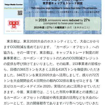
東京都は、東京2020大会のホストシティとして、大会にかかり
ますCO2削減を進めております。「カーボン・オフセット」への
協力も、その一環です。東京都は、キャップ＆トレード制度の対
象事業者に、カーボン・オフセットのためのCO2削減クレジット
の提供を呼び掛けてまいりました。その結果、153事業者の皆様か
ら、目標の365万トンを大きく上回る418万トンを御提供いただき
ました。346万トンを東京2020大会へ活用しまして、残りの72万
トンを大会開閉会式４日間分の都内CO2排出量をゼロとする『東
京ゼロカーボン４デイズin 2020』実現のために活用させていただ
きます。今後、東京都では、こうした市民や事業者との連携によ
るカーボン・オフセットの取組や再生資源の活用などを大会のレ
ガシーとして、次の開催都市でありますパリ市へつないでいきた