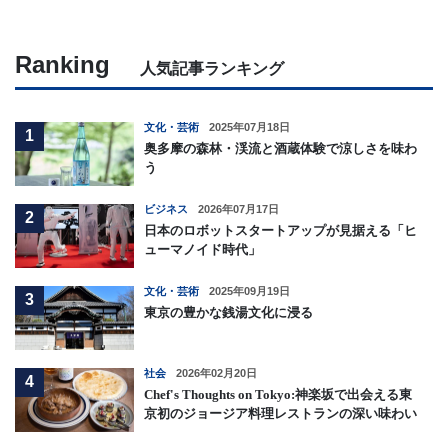
Ranking
人気記事ランキング
文化・芸術
2025年07月18日
1
奥多摩の森林・渓流と酒蔵体験で涼しさを味わ
う
ビジネス
2026年07月17日
2
日本のロボットスタートアップが見据える「ヒ
ューマノイド時代」
文化・芸術
2025年09月19日
3
東京の豊かな銭湯文化に浸る
社会
2026年02月20日
4
Chef's Thoughts on Tokyo:神楽坂で出会える東
京初のジョージア料理レストランの深い味わい