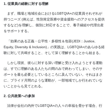
1. 従業員の経験に対する理解
まず、職場と地域社会におけるLGBTQIA+の従業員それぞれが
持つニーズ (例えば、性別肯定医療や資金援助へのアクセスを提供
するなど)を理解し、個別に対応することで、養子縁組や代理出産
をサポートする。
「効果のある正義・公平性・多様性＆包容(JEDI：Justice,
Equity, Diversity & Inclusion)」の実践は、LGBTQIA+のあらゆる経
験に対して共鳴すること、そして深く理解することから始まる。
しかし現状、彼らに対する深い理解と受け入れようとする運動
は、すでに理解のある人たちの間のみで終わってしまい、そのサ
ポートを最も必要としているところに及んでいない。それはまさ
に、プライド月間のような運動が、一部地域でしか行われていな
いことからも見てとれる。
2. 公共政策への参加
法律が会社の内外でLGBTQIA+の人々の幸福を脅かす場合、行