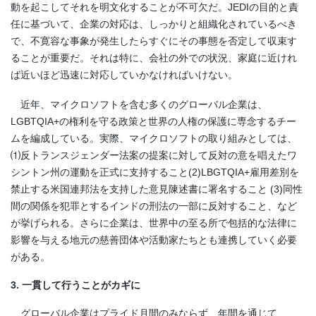
動を起こしてそれを明文化することが不可欠だ。JEDIの目的と責
任に基づいて、企業の対応は、しっかりと組織化されているべき
で、不寛容な事象が発生したらすぐにその事態を否定して収束す
ることが重要だ。それは特に、会社の外での状況、家庭に近けれ
ば近いほど迅速に対応していかなければいけない。
近年、マイクロソフトを含む多くのグローバル企業は、
LGBTQIA+の権利を守る政策と世界の人権の保護に専念するチー
ムを編成している。実際、マイクロソフトの取り組みとしては、
⑴反トランスジェンダー法案の提案に対して反対の意を唱えたワ
シントン州の運動を正式に支持すること(2)LBGTQIA+雇用差別を
禁止する米国連邦法を支持した意見陳述書に署名すること (3)同性
間の関係を犯罪とするインドの刑法の一部に反対すること、など
が挙げられる。さらに企業は、世界中の至る所で包括的な法律に
影響を与える地元の慈善団体や活動家たちとも連携していく必要
がある。
3. 一貫して行うことがカギに
グローバル企業はプライド月間のみならず、年間を通じて