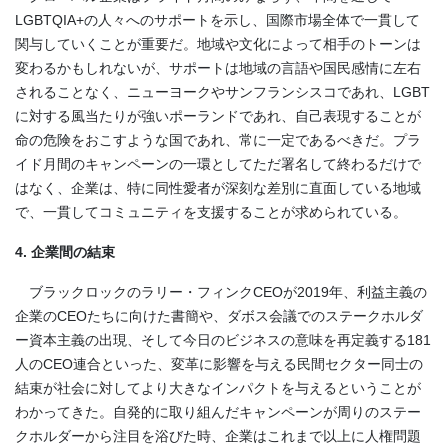
LGBTQIA+の人々へのサポートを示し、国際市場全体で一貫して
関与していくことが重要だ。地域や文化によって相手のトーンは
変わるかもしれないが、サポートは地域の言語や国民感情に左右
されることなく、ニューヨークやサンフランシスコであれ、LGBT
に対する風当たりが強いポーランドであれ、自己表現することが
命の危険をおこすような国であれ、常に一定であるべきだ。プラ
イド月間のキャンペーンの一環としてただ署名して終わるだけで
はなく、企業は、特に同性愛者が深刻な差別に直面している地域
で、一貫してコミュニティを支援することが求められている。
4. 企業間の結束
ブラックロックのラリー・フィンクCEOが2019年、利益主義の
企業のCEOたちに向けた書簡や、ダボス会議でのステークホルダ
ー資本主義の出現、そして今日のビジネスの意味を再定義する181
人のCEO連合といった、変革に影響を与える民間セクター同士の
結束が社会に対してより大きなインパクトを与えるということが
わかってきた。自発的に取り組んだキャンペーンが周りのステー
クホルダーから注目を浴びた時、企業はこれまで以上に人権問題