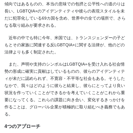
傾向ではあるものの、本当の意味での包摂と公平性への道のりは
長い。LGBTQIA+のアイデンティティや彼らの表現スタイルを未
だに犯罪化している69カ国を含め、世界中の全ての場所で、さら
なる取り組みが要求される。
近年の中でも特に今年、米国では、トランスジェンダーの子ど
もとその家族に関連する反LGBTQIA+に関する法律が、他のどの
法律よりも多く制定された。
また、声明や支持のシンボルはLGBTQIA+を受け入れる社会情
勢の形成に確実に貢献はしているものの、彼らのアイデンティテ
ィが未だに認められず、不寛容・不平等な社会もある。そうした
なかで、我々はどのように彼らと結束し、彼らにとってより良い
状況を作っていくことができるかを考えていくことがこれから重
要になってくる。これらの課題に向き合い、変化するきっかけを
作ることは、グローバル企業が積極的に取り組むべき義務でもあ
る。
4つのアプローチ