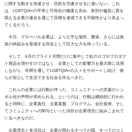
に関する動きを加速させ、目的を完遂させるに違いない。これ
は、LGBTQIA+の平等と可視化の擁護も含め、差別や偏見に異を
唱える企業の連合を通じて目標を達成できる可能性がより高まっ
てくるだろう。
今日、グローバル企業は、より公平な場所、繁栄、さらには政
策の枠組みを形成する存在として巨大な力を持っている。
そして、6月のプライド月間だけに集中して虹のロゴやプロダク
ト商品を増やすのではなく、企業としての影響力を最大限に活用
しながら、年間を通してLGBTQIA+の人々をサポートし続け、彼
らが安心して生活できる社会を作るべきだ。
これらの企業には行動が伴った、コミュニティへの支援のシン
ボル化や声明が求められる。というのは、行動は継続的に行われ
ると同時に、企業責任、企業基盤、プログラム、会社規律、そし
てコミュニティへの関与といった項目が企業理念に組みこまれて
いるべきなのだ。
企業理念と各項目は、企業が関わるすべての国、すべてのコミ