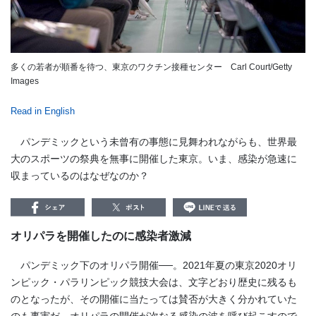
多くの若者が順番を待つ、東京のワクチン接種センター Carl Court/Getty
Images
Read in English
パンデミックという未曾有の事態に見舞われながらも、世界最
大のスポーツの祭典を無事に開催した東京。いま、感染が急速に
収まっているのはなぜなのか？
オリパラを開催したのに感染者激減
パンデミック下のオリパラ開催──。
2021
年夏の東京
2020
オリ
ンピック・パラリンピック競技大会は、文字どおり歴史に残るも
のとなったが、その開催に当たっては賛否が大きく分かれていた