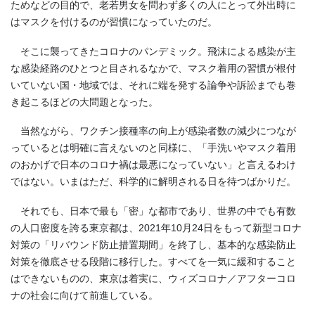
ためなどの目的で、老若男女を問わず多くの人にとって外出時に
はマスクを付けるのが習慣になっていたのだ。
そこに襲ってきたコロナのパンデミック。飛沫による感染が主
な感染経路のひとつと目されるなかで、マスク着用の習慣が根付
いていない国・地域では、それに端を発する論争や訴訟までも巻
き起こるほどの大問題となった。
当然ながら、ワクチン接種率の向上が感染者数の減少につなが
っているとは明確に言えないのと同様に、「手洗いやマスク着用
のおかげで日本のコロナ禍は最悪になっていない」と言えるわけ
ではない。いまはただ、科学的に解明される日を待つばかりだ。
それでも、日本で最も「密」な都市であり、世界の中でも有数
の人口密度を誇る東京都は、
2021
年
10
月
24
日をもって新型コロナ
対策の「リバウンド防止措置期間」を終了し、基本的な感染防止
対策を徹底させる段階に移行した。すべてを一気に緩和すること
はできないものの、東京は着実に、ウィズコロナ／アフターコロ
ナの社会に向けて前進している。