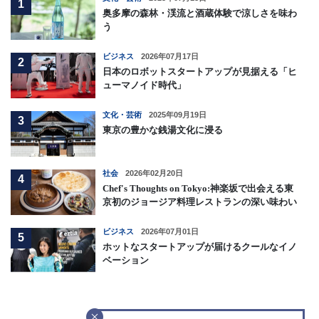
1
奥多摩の森林・渓流と酒蔵体験で涼しさを味わ
う
ビジネス
2026年07月17日
2
日本のロボットスタートアップが見据える「ヒ
ューマノイド時代」
文化・芸術
2025年09月19日
3
東京の豊かな銭湯文化に浸る
社会
2026年02月20日
4
Chef's Thoughts on Tokyo:神楽坂で出会える東
京初のジョージア料理レストランの深い味わい
ビジネス
2026年07月01日
5
ホットなスタートアップが届けるクールなイノ
ベーション