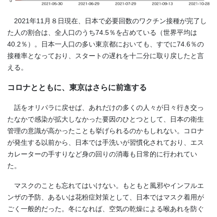
2021
年
11
月８日現在、日本で必要回数のワクチン接種が完了し
た人の割合は、全人口のうち74.5％を占めている（世界平均は
40.2
％）。日本一人口の多い東京都においても、すでに74.6％の
接種率となっており、スタートの遅れを十二分に取り戻したと言
える。
コロナとともに、東京はさらに前進する
話をオリパラに戻せば、あれだけの多くの人々が日々行き交っ
たなかで感染が拡大しなかった要因のひとつとして、日本の衛生
管理の意識が高かったことも挙げられるのかもしれない。コロナ
が発生する以前から、日本では手洗いが習慣化されており、エス
カレーターの手すりなど身の回りの消毒も日常的に行われてい
た。
マスクのことも忘れてはいけない。もともと風邪やインフルエ
ンザの予防、あるいは花粉症対策として、日本ではマスク着用が
ごく一般的だった。冬になれば、空気の乾燥による喉あれを防ぐ