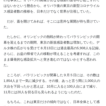
のも事実だ。オリパラの開催が次なる感染の波を呼び起こすので
はないかという懸念から、オリパラ後の東京の新型コロナウイル
ス感染者数の推移を、日本だけでなく世界が注視していた。
だが、蓋を開けてみれば、そこには意外な展開が待ち受けてい
た。
たしかに、オリンピックの熱戦が終わってパラリンピックの開
幕を迎えるまでの期間、東京の新規感染者数は増加していた。デ
ルタ株の広がりを受けて８月
13
日には過去最高の
5,908
人を記録。
さらに、お盆の帰省で人の移動が増えることを考慮すれば、この
まま爆発的な感染拡大へと突き進むのではないかとすら思われ
た。
ところが、パラリンピックが閉幕した９月５日には、その数は
1,854
人まで一気に減少する。その後、あっと言う間に
1,000
人の
大台を下回ったかと思えば、
10
月に入ると
100
人台にまで減り、
11
月には
20
人を切る日も見られるようになったのだ。
もちろん、これは東京だけの傾向ではなく、日本全体として感