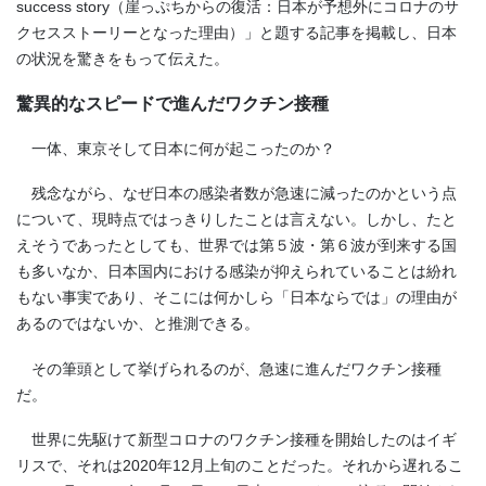
success story
（崖っぷちからの復活：日本が予想外にコロナのサ
クセスストーリーとなった理由）」と題する記事を掲載し、日本
の状況を驚きをもって伝えた。
驚異的なスピードで進んだワクチン接種
一体、東京そして日本に何が起こったのか？
残念ながら、なぜ日本の感染者数が急速に減ったのかという点
について、現時点ではっきりしたことは言えない。しかし、たと
えそうであったとしても、世界では第５波・第６波が到来する国
も多いなか、日本国内における感染が抑えられていることは紛れ
もない事実であり、そこには何かしら「日本ならでは」の理由が
あるのではないか、と推測できる。
その筆頭として挙げられるのが、急速に進んだワクチン接種
だ。
世界に先駆けて新型コロナのワクチン接種を開始したのはイギ
リスで、それは
2020
年
12
月上旬のことだった。それから遅れるこ