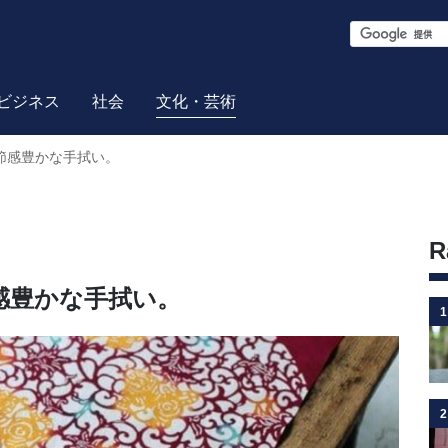
S
e
a
ビジネス
社会
文化・芸術
r
節感豊かな手拭い。
c
h
R
感豊かな手拭い。
1
2