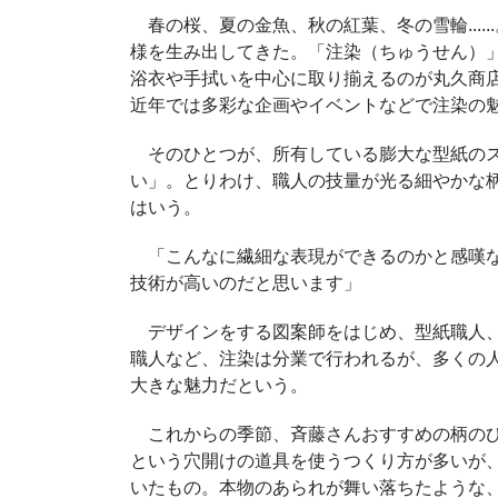
春の桜、夏の金魚、秋の紅葉、冬の雪輪....
様を生み出してきた。「注染（ちゅうせん）
浴衣や手拭いを中心に取り揃えるのが丸久商
近年では多彩な企画やイベントなどで注染の
そのひとつが、所有している膨大な型紙のス
い」。とりわけ、職人の技量が光る細やかな
はいう。
「こんなに繊細な表現ができるのかと感嘆な
技術が高いのだと思います」
デザインをする図案師をはじめ、型紙職人、
職人など、注染は分業で行われるが、多くの
大きな魅力だという。
これからの季節、斉藤さんおすすめの柄のひ
という穴開けの道具を使うつくり方が多いが
いたもの。本物のあられが舞い落ちたような、