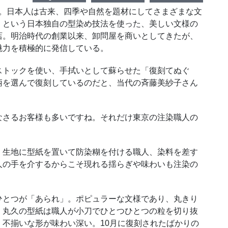
..。日本人は古来、四季や自然を題材にしてさまざまな文
」という日本独自の型染め技法を使った、美しい文様の
店。明治時代の創業以来、卸問屋を商いとしてきたが、
魅力を積極的に発信している。
トックを使い、手拭いとして蘇らせた「復刻てぬぐ
柄を選んで復刻しているのだと、当代の斉藤美紗子さん
さるお客様も多いですね。それだけ東京の注染職人の
生地に型紙を置いて防染糊を付ける職人、染料を差す
人の手を介するからこそ現れる揺らぎや味わいも注染の
とつが「あられ」。ポピュラーな文様であり、丸きり
、丸久の型紙は職人が小刀でひとつひとつの粒を切り抜
不揃いな形が味わい深い。10月に復刻されたばかりの