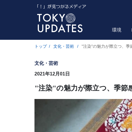
環境
トップ
/
文化・芸術
/
"注染"の魅力が際立つ、季
文化・芸術
2021年12月01日
"注染"の魅力が際立つ、季節