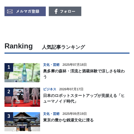
Ranking
人気記事ランキング
文化・芸術
2025年07月18日
1
奥多摩の森林・渓流と酒蔵体験で涼しさを味わ
う
ビジネス
2026年07月17日
2
日本のロボットスタートアップが見据える「ヒ
ューマノイド時代」
文化・芸術
2025年09月19日
3
東京の豊かな銭湯文化に浸る