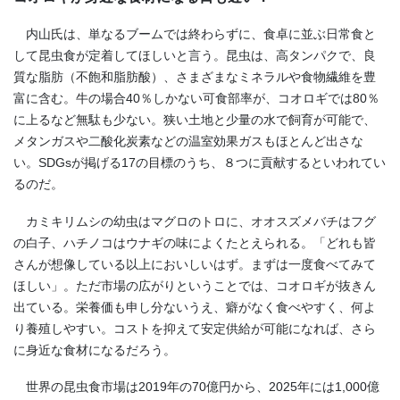
内山氏は、単なるブームでは終わらずに、食卓に並ぶ日常食と
して昆虫食が定着してほしいと言う。昆虫は、高タンパクで、良
質な脂肪（不飽和脂肪酸）、さまざまなミネラルや食物繊維を豊
富に含む。牛の場合
40
％しかない可食部率が、コオロギでは
80
％
に上るなど無駄も少ない。狭い土地と少量の水で飼育が可能で、
メタンガスや二酸化炭素などの温室効果ガスもほとんど出さな
い。
SDGs
が掲げる
17
の目標のうち、８つに貢献するといわれてい
るのだ。
カミキリムシの幼虫はマグロのトロに、オオスズメバチはフグ
の白子、ハチノコはウナギの味によくたとえられる。「どれも皆
さんが想像している以上においしいはず。まずは一度食べてみて
ほしい」。ただ市場の広がりということでは、コオロギが抜きん
出ている。栄養価も申し分ないうえ、癖がなく食べやすく、何よ
り養殖しやすい。コストを抑えて安定供給が可能になれば、さら
に身近な食材になるだろう。
世界の昆虫食市場は
2019
年の
70
億円から、
2025
年には
1,000
億