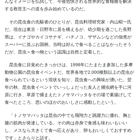
んなイメージを払拭して、今後危惧される世界的な食糧難を解決
する救世主への道を歩み始めているのだ。
その昆虫食の先駆者のひとりが、昆虫料理研究家・内山昭一氏
だ。現在は東京・日野市に居を構えるが、幼少期を過ごした長野
県は、イナゴやカイコサナギ、ハチノコ、ザザムシなどの佃煮が
スーパーに並ぶお国柄。当時は好んで食べることはなかったそう
だが、昆虫＝食べ物という認識は自然と定着した。
昆虫食に目覚めたきっかけは、
1998
年にたまたま参加した多摩
動物公園の昆虫食イベントだ。世界各地で
2,000
種類以上の昆虫が
食べられているという現状を知り、昆虫食への興味が湧いた。翌
年の秋、昆虫食イベントでいっしょだった友人と捕虫網を手に河
原に行き、草原で捕まえたトノサマバッタをその場で素揚げして
食べたところ、思いのほかのおいしさに感動したという。
「トノサマバッタは昆虫の中でも飛翔力と跳躍力に優れ、胸と
腿の筋肉が発達している。その肉は赤身で食感も味わいもいい
し、メスなら大きくて食べ応えがあり、卵もおいしくておすすめ
です」とさらりと話す。