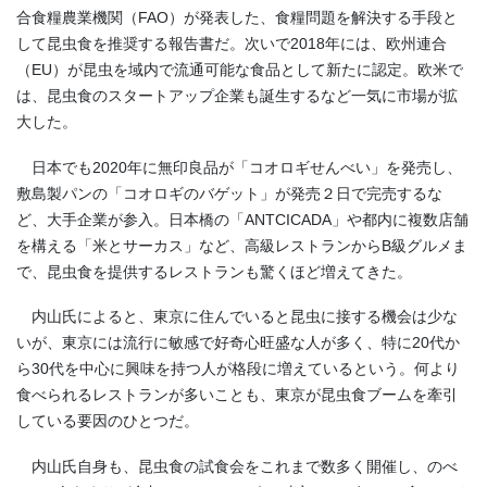
合食糧農業機関（
FAO
）が発表した、食糧問題を解決する手段と
して昆虫食を推奨する報告書だ。次いで
2018
年には、欧州連合
（
EU
）が昆虫を域内で流通可能な食品として新たに認定。欧米で
は、昆虫食のスタートアップ企業も誕生するなど一気に市場が拡
大した。
日本でも
2020
年に無印良品が「コオロギせんべい」を発売し、
敷島製パンの「コオロギのバゲット」が発売２日で完売するな
ど、大手企業が参入。日本橋の「
ANTCICADA
」や都内に複数店舗
を構える「米とサーカス」など、高級レストランから
B
級グルメま
で、昆虫食を提供するレストランも驚くほど増えてきた。
内山氏によると、東京に住んでいると昆虫に接する機会は少な
いが、東京には流行に敏感で好奇心旺盛な人が多く、特に
20
代か
ら
30
代を中心に興味を持つ人が格段に増えているという。何より
食べられるレストランが多いことも、東京が昆虫食ブームを牽引
している要因のひとつだ。
内山氏自身も、昆虫食の試食会をこれまで数多く開催し、のべ