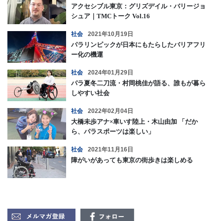
アクセシブル東京：グリズデイル・バリージョ
シュア｜TMCトーク Vol.16
社会
2021年10月19日
パラリンピックが日本にもたらしたバリアフリ
ー化の機運
社会
2024年01月29日
パラ夏冬二刀流・村岡桃佳が語る、誰もが暮ら
しやすい社会
社会
2022年02月04日
大橋未歩アナ×車いす陸上・木山由加 「だか
ら、パラスポーツは楽しい」
社会
2021年11月16日
障がいがあっても東京の街歩きは楽しめる