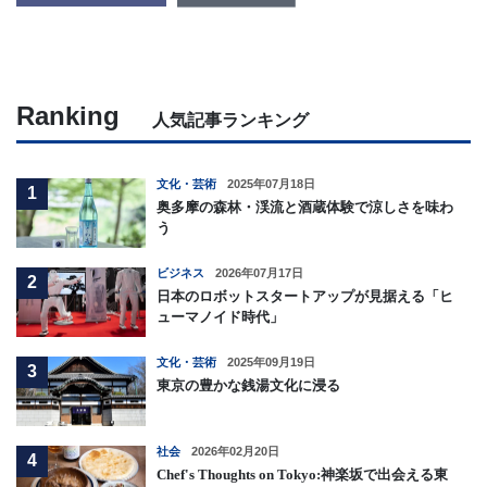
Ranking
人気記事ランキング
文化・芸術
2025年07月18日
1
奥多摩の森林・渓流と酒蔵体験で涼しさを味わ
う
ビジネス
2026年07月17日
2
日本のロボットスタートアップが見据える「ヒ
ューマノイド時代」
文化・芸術
2025年09月19日
3
東京の豊かな銭湯文化に浸る
社会
2026年02月20日
4
Chef's Thoughts on Tokyo:神楽坂で出会える東