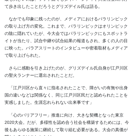
て歩き出したことだろうとグリズデイル氏は語る。
なかでも印象に残ったのが、メディアにおけるパラリンピック
の取り上げ方の変化。これまで、パラリンピックはオリンピック
の陰に隠れていたが、今大会ではパラリンピックにもスポットラ
イトが当たり、試合中継や試合結果の報道もされ、多くの人の目
に映った。パラアスリートのインタビューや密着取材もメディア
で取り上げられた。
さらに感動を引き上げたのが、グリズデイル氏自身が江戸川区
の聖火ランナーに選出されたことだ。
「江戸川区から直々に指名されたことで、障がいの有無や出身
国の違いなどは関係なく、同じ江戸川区民だと認められたことを
実感しました。生涯忘れられない出来事です」
「心のバリアフリー」推進に向け、大きな契機となった東京
2020大会。だが、多様性を認め合う社会を構築するためには、今
後もあらゆる施策に継続して取り組む必要がある。大会の真価が