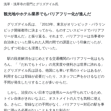
浅草・浅草寺の雷門とグリズデイル氏
観光地やホテル業界でもバリアフリー化が進んだ
グリズデイル氏は、「2013年、東京がオリンピック・パラリン
ピック開催都市に決まってから、ものすごいスピードでバリアフ
リーが進んだ」と振り返る。それまで、バリアフリーは当事者や
自治体といった限られた人間の間での課題という印象だったが、
少しずつ社会にも浸透していった。
駅の段差解消をはじめとする交通機関のバリアフリー化はもち
ろん、「『だれでもトイレ』の充実度や便利さは世界に誇れる」
とグリズデイル氏は語る。他国にも車いす用のトイレはあるが、
利用するには登録が必要だったり、スタッフに声をかけるなどの
手間が発生したりすることが多いからだ。
しかし、治安のいい日本では使用ルールが守られているため、
トイレ自体がきれいな上に、オストメイトの人でも気軽に使え
る。さらに、登録などの手間がなく、バリアフリー対応の駅を事
前に調べる必要がないことも大きな利点だ。