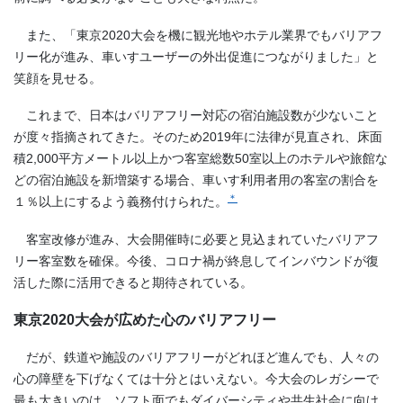
また、「東京2020大会を機に観光地やホテル業界でもバリアフ
リー化が進み、車いすユーザーの外出促進につながりました」と
笑顔を見せる。
これまで、日本はバリアフリー対応の宿泊施設数が少ないこと
が度々指摘されてきた。そのため2019年に法律が見直され、床面
積2,000平方メートル以上かつ客室総数50室以上のホテルや旅館な
どの宿泊施設を新増築する場合、車いす利用者用の客室の割合を
＊
１％以上にするよう義務付けられた。
客室改修が進み、大会開催時に必要と見込まれていたバリアフ
リー客室数を確保。今後、コロナ禍が終息してインバウンドが復
活した際に活用できると期待されている。
東京2020大会が広めた心のバリアフリー
だが、鉄道や施設のバリアフリーがどれほど進んでも、人々の
心の障壁を下げなくては十分とはいえない。今大会のレガシーで
最も大きいのは、ソフト面でもダイバーシティや共生社会に向け