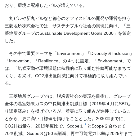
おり、環境に配慮したビルが増えている。
丸ビルや新丸ビルなど都心のオフィスビルの開発や運営を担う
三菱地所株式会社では、サステナブルな社会の実現に向け、「三
菱地所グループの
Sustainable Development Goals 2030
」を策定
した。
その中で重要テーマを「
Environment
」「
Diversity & Inclusion
」
「
Innovation
」「
Resilience
」の４つに設定。「
Environment
」で
は、「気候変動や環境課題に積極的に取り組む持続可能なまちづ
くり」を掲げ、
CO2
排出量削減に向けて積極的に取り組んでい
る。
三菱地所グループでは、脱炭素社会の実現を目指し、グループ
全体の温室効果ガスの中長期排出削減目標（
2019
年４月に
SBTi
よ
り認定済み）を掲げているが、着実に取り組みが進捗しているこ
とから、更に高い目標値を掲げることとした。
2030
年までに、
＊
CO2
排出量を、
2019
年度比で、Scope１
と
Scope
２合わせて
70
％削減、
Scope
３は
50
％削減、再生可能電力比率は
2025
年まで