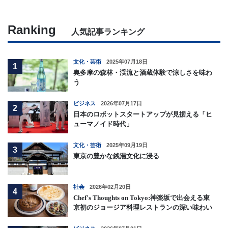
Ranking
人気記事ランキング
文化・芸術
2025年07月18日
1
奥多摩の森林・渓流と酒蔵体験で涼しさを味わ
う
ビジネス
2026年07月17日
2
日本のロボットスタートアップが見据える「ヒ
ューマノイド時代」
文化・芸術
2025年09月19日
3
東京の豊かな銭湯文化に浸る
社会
2026年02月20日
4
Chef's Thoughts on Tokyo:神楽坂で出会える東
京初のジョージア料理レストランの深い味わい