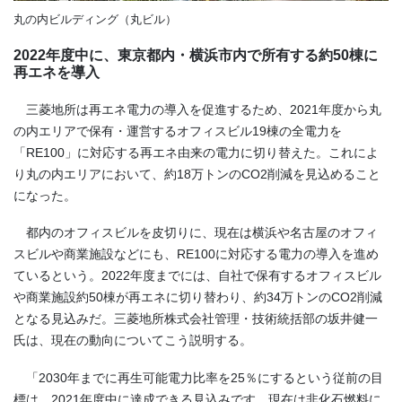
丸の内ビルディング（丸ビル）
2022年度中に、東京都内・横浜市内で所有する約50棟に
再エネを導入
三菱地所は再エネ電力の導入を促進するため、
2021
年度から丸
の内エリアで保有・運営するオフィスビル
19
棟の全電力を
「
RE100
」に対応する再エネ由来の電力に切り替えた。これによ
り丸の内エリアにおいて、約
18
万トンの
CO2
削減を見込めること
になった。
都内のオフィスビルを皮切りに、現在は横浜や名古屋のオフィ
スビルや商業施設などにも、
RE100
に対応する電力の導入を進め
ているという。
2022
年度までには、自社で保有するオフィスビル
や商業施設約
50
棟が再エネに切り替わり、約
34
万トンの
CO2
削減
となる見込みだ。三菱地所株式会社管理・技術統括部の坂井健一
氏は、現在の動向についてこう説明する。
「
2030
年までに再生可能電力比率を
25
％にするという従前の目
標は、
2021
年度中に達成できる見込みです。現在は非化石燃料に