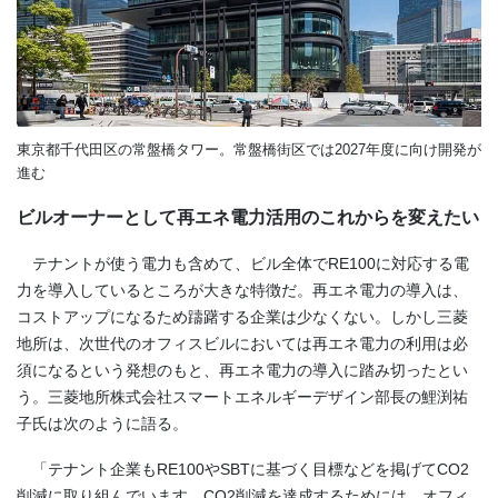
東京都千代田区の常盤橋タワー。常盤橋街区では2027年度に向け開発が
進む
ビルオーナーとして再エネ電力活用のこれからを変えたい
テナントが使う電力も含めて、ビル全体で
RE100
に対応する電
力を導入しているところが大きな特徴だ。再エネ電力の導入は、
コストアップになるため躊躇する企業は少なくない。しかし三菱
地所は、次世代のオフィスビルにおいては再エネ電力の利用は必
須になるという発想のもと、再エネ電力の導入に踏み切ったとい
う。三菱地所株式会社スマートエネルギーデザイン部長の鯉渕祐
子氏は次のように語る。
「テナント企業も
RE100
や
SBT
に基づく目標などを掲げて
CO2
削減に取り組んでいます。
CO2
削減を達成するためには、オフィ