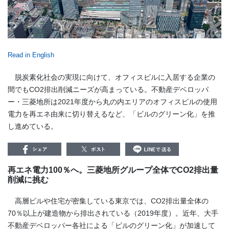
Read in English
脱炭素化社会の実現に向けて、オフィスビルに入居する企業の
間でもCO2排出削減ニーズが高まっている。不動産デベロッパ
ー・三菱地所は2021年度から丸の内エリアのオフィスビルの使用
電力を再エネ由来に切り替えるなど、「ビルのグリーン化」を推
し進めている。
再エネ電力100％へ。三菱地所グループ全体でCO2排出量
削減に挑む
高層ビルや住宅が密集している東京では、
CO2
排出量全体の
70
％以上が建造物から排出されている（
2019
年度）。近年、大手
不動産デベロッパー各社による「ビルのグリーン化」が加速して