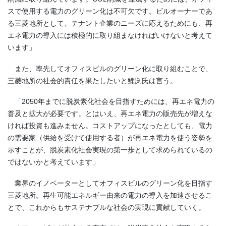
スで使用する電力のグリーン化は不可欠です。ビルオーナーであ
る三菱地所として、テナント企業のニーズに応えるためにも、再
エネ電力の導入には積極的に取り組まなければいけないと考えて
います」
また、率先してオフィスビルのグリーン化に取り組むことで、
三菱地所の社会的責任を果たしたいと鯉渕氏は言う。
「
2050
年までに脱炭素化社会を目指すためには、再エネ電力の
普及と拡大が必要です。とはいえ、再エネ電力の販売先が増えな
ければ投資も進みません。コストアップになったとしても、電力
の需要家（供給を受けて使用する者）が再エネ電力を使う姿勢を
示すことが、脱炭素化社会実現の第一歩として求められているの
ではないかと考えています」
業界のイノベーターとしてオフィスビルのグリーン化を目指す
三菱地所。再生可能エネルギー由来の電力の導入を加速させるこ
とで、これからもサステナブルな社会の実現に貢献していく。