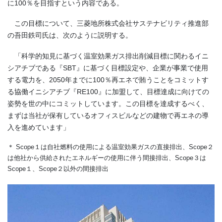
に
100
％を目指すという内容である。
この目標について、三菱地所株式会社サステナビリティ推進部
の吾田鉄司氏は、次のように説明する。
「科学的知見に基づく温室効果ガス排出削減目標に関わるイニ
シアチブである『
SBT
』に基づく目標設定や、企業が事業で使用
する電力を、
2050
年までに
100
％再エネで賄うことをコミットす
る協働イニシアチブ『RE100』に加盟して、目標達成に向けての
姿勢を世の中にコミットしています。この目標を達成するべく、
まずは当社が保有しているオフィスビルなどの建物で再エネの導
入を進めています」
＊
Scope１は自社燃料の使用による温室効果ガスの直接排出、Scope２
は他社から供給されたエネルギーの使用に伴う間接排出、Scope３は
Scope１、Scope２以外の間接排出