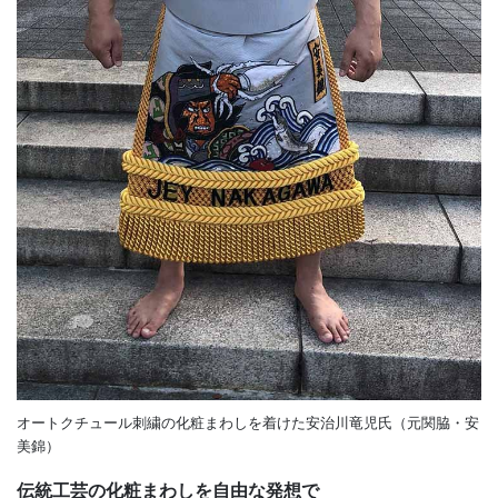
オートクチュール刺繍の化粧まわしを着けた安治川竜児氏（元関脇・安
美錦）
伝統工芸の化粧まわしを自由な発想で