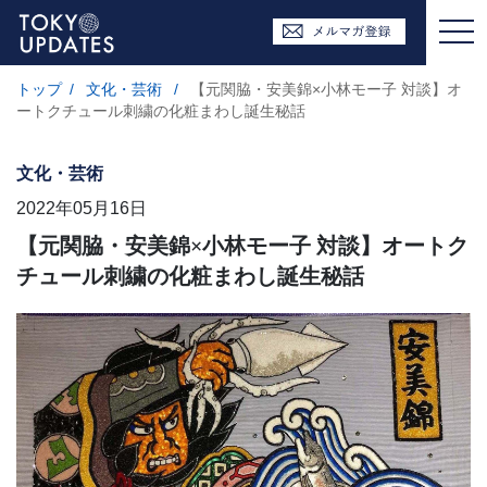
トップ
/
文化・芸術
/
【元関脇・安美錦×小林モー子 対談】オ
ートクチュール刺繍の化粧まわし誕生秘話
文化・芸術
2022年05月16日
【元関脇・安美錦×小林モー子 対談】オートク
チュール刺繍の化粧まわし誕生秘話