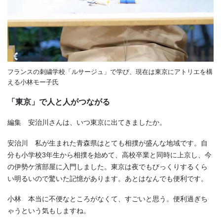
フランスの刺繍学校「ルサージュ」で学び、現在は東京にアトリエを構
える小林モー子氏
「東京」で人と人がつながる
編集 安治川さんは、いつ東京に出てきましたか。
安治川 私が生まれた青森県はとても相撲が盛んな地域です。自
分も小学校
3
年生から相撲を始めて、高校卒業と同時に上京し、今
の伊勢ケ濱部屋に入門しました。東京は夜でもびっくりするくら
い明るいので驚いた記憶があります。あとはなんでも便利です。
小林 本当に不便なところがなくて、すごいと思う。便利過ぎち
ゃうという気もしますね。