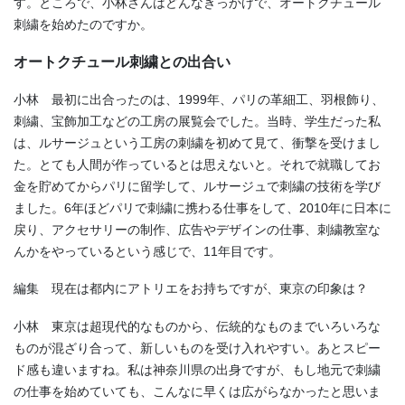
す。ところで、小林さんはどんなきっかけで、オートクチュール
刺繍を始めたのですか。
オートクチュール刺繍との出合い
小林 最初に出合ったのは、
1999
年、パリの革細工、羽根飾り、
刺繍、宝飾加工などの工房の展覧会でした。当時、学生だった私
は、ルサージュという工房の刺繍を初めて見て、衝撃を受けまし
た。とても人間が作っているとは思えないと。それで就職してお
金を貯めてからパリに留学して、ルサージュで刺繍の技術を学び
ました。
6
年ほどパリで刺繍に携わる仕事をして、
2010
年に日本に
戻り、アクセサリーの制作、広告やデザインの仕事、刺繍教室な
んかをやっているという感じで、
11
年目です。
編集 現在は都内にアトリエをお持ちですが、東京の印象は？
小林 東京は超現代的なものから、伝統的なものまでいろいろな
ものが混ざり合って、新しいものを受け入れやすい。あとスピー
ド感も違いますね。私は神奈川県の出身ですが、もし地元で刺繍
の仕事を始めていても、こんなに早くは広がらなかったと思いま