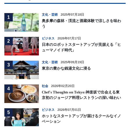
文化・芸術
2025年07月18日
1
奥多摩の森林・渓流と酒蔵体験で涼しさを味わ
う
ビジネス
2026年07月17日
2
日本のロボットスタートアップが見据える「ヒ
ューマノイド時代」
文化・芸術
2025年09月19日
3
東京の豊かな銭湯文化に浸る
社会
2026年02月20日
4
Chef's Thoughts on Tokyo:神楽坂で出会える東
京初のジョージア料理レストランの深い味わい
ビジネス
2026年07月01日
5
ホットなスタートアップが届けるクールなイノ
ベーション