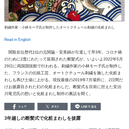
刺繍作家・小林モー子氏が制作したオートクチュール刺繍の化粧まわし
Read in English
関取在位歴代1位の元関脇・安美錦が引退して早3年。コロナ禍
のために2度にわたって延期された断髪式が、いよいよ2022年5月
29日に両国国技館で行われる。刺繍作家の小林モー子氏が制作し
た、フランスの伝統工芸、オートクチュール刺繍を施した化粧ま
わしも再び土俵に上がる。現役最後の2019年7月場所に、2日間だ
けお披露目された幻の化粧まわしだ。断髪式を目前に控えた安治
川竜児氏の想いと化粧まわし制作の裏話を聞く。
3年越しの断髪式で化粧まわしを披露