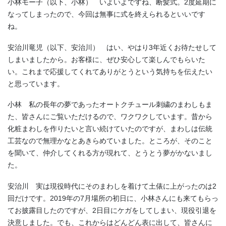
小林モー子（以下、小林） いよいよですね、断髪式。
2
度延期に
なってしまったので、今回は無事に式を終えられるといいです
ね。
安治川竜児（以下、安治川） はい、やはり
3
年近くお待たせして
しまいましたから。お客様に、ぜひ安心して楽しんでもらいた
い。これまで応援してくれてありがとうという気持ちを伝えたい
と思っています。
小林 私の長年の夢であったオートクチュール刺繍のまわしもま
た、皆さんにご覧いただけるので、ワクワクしています。昔から
化粧まわしを作りたいと言い続けていたのですが、まわしは伝統
工芸なので無理かなとあきらめていました。ところが、そのこと
を聞いて、仲介してくれる方が現れて、とうとう夢がかないまし
た。
安治川 実は現役時代にそのまわしを着けて土俵に上がったのは
2
回だけです。
2019
年の
7
月場所の初日に、小林さんにも来てもらっ
てお披露目したのですが、
2
日目にケガをしてしまい、現役引退を
決意しました。でも、これからはどんどん表に出して、皆さんに