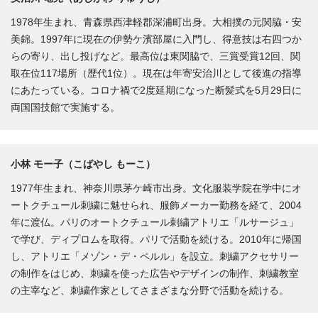
1978年生まれ、青森県西津軽郡深浦町出身。大相撲の元関脇・安
美錦。1997年に現在の伊勢ケ濱部屋に入門し、得意技は右四つか
らの寄り、出し投げなど。最高位は東関脇で、三賞受賞12回、関
取在位117場所（歴代1位）。現在は年寄安治川として後進の指導
にあたっている。コロナ禍で2度延期になった断髪式を5月29日に
両国国技館で実施する。
小林 モー子（こばやし もーこ）
1977年生まれ、神奈川県茅ケ崎市出身。文化服装学院在学中にオ
ートクチュール刺繍に魅せられ、服飾メーカー勤務を経て、2004
年に渡仏。パリのオートクチュール刺繍アトリエ「ルサージュ」
で学び、ディプロムを取得。パリで活動を続ける。2010年に帰国
し、アトリエ「メゾン・デ・ペルル」を設立。刺繍アクセサリー
の制作をはじめ、刺繍を使った広告やデザインの制作、刺繍教室
の主宰など、刺繍作家としてさまざまな分野で活動を続ける。