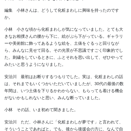
編集 小林さんは、どうして化粧まわしに興味を持ったのです
か。
小林 小さな頃から化粧まわしが気になっていました。とても大
きなお相撲さんの腰から下に、絵がぶら下がっている。ギャラリ
ーや美術館に飾ってあるような絵を、土俵をぐるっと回りなが
ら、みんなに見せて回る。その光景が不思議ですごく印象的でし
た。刺繍をしているときに、ふとそれを思い出して、ぜひやって
みたいと思うようになりました。
安治川 最初はお断りするつもりでした。実は、化粧まわしの話
は、それまでもいくつかいただいていましたが、
30
代の最後の数
年間は、いつ土俵を下りるかわからない、もらっても着ける機会
がないかもしれないと思い、みんな断っていました。
小林 その話、いま初めて聞きました。
安治川 ただ、小林さんに「化粧まわしが夢です」と言われて、
そういうことであればと。でも、後から後援会の方に、なんで自