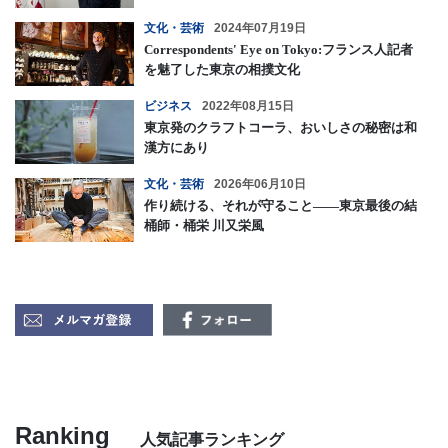
文化・芸術
2024年07月19日
Correspondents' Eye on Tokyo:フランス人記者
を魅了した東京の相撲文化
ビジネス
2022年08月15日
東京発のクラフトコーラ、おいしさの秘密は和
漢方にあり
文化・芸術
2026年06月10日
作り続ける、それが守ること——東京最後の結
桶師・桶栄 川又栄風
Ranking
人気記事ランキング