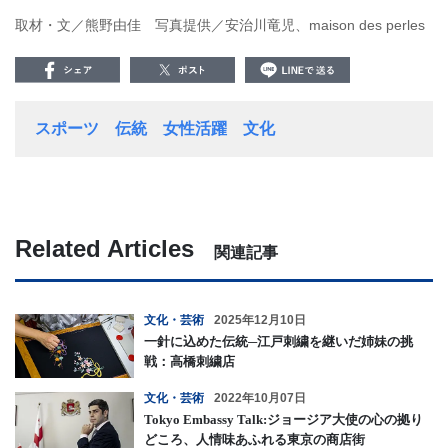
取材・文／熊野由佳 写真提供／安治川竜児、maison des perles
スポーツ
伝統
女性活躍
文化
Related Articles
関連記事
文化・芸術
2025年12月10日
一針に込めた伝統─江戸刺繍を継いだ姉妹の挑
戦：高橋刺繍店
文化・芸術
2022年10月07日
Tokyo Embassy Talk:ジョージア大使の心の拠り
どころ、人情味あふれる東京の商店街