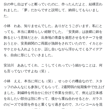
分の申し出はずっと断っていたのに、作ったんだよと、結構言わ
れました。「夢」だからですと説明して、納得してもらいまし
た。
小林 わあ、知りませんでした。ありがとうございます。私にと
っても、本当に素晴らしい経験でした。「安美錦」は故郷に錦を
飾るという意味だとか、出身地の青森を連想させるモチーフを使
おうとか、安美錦関のご両親が漁師をされていたので、イカとか
サケとかも入れようとか、話し合いながら浮かんでくるアイデア
を、自由に形にしていきました。
安治川 ああしてくれ、こうしてくれっていう細かなことは、何
も言ってないですよね（笑）。
小林 ええ、本当に何にも（笑）。せっかくの機会なので、スタ
ッフのみんなにも参加してもらって、
2
週間弱の短期集中で仕上げ
ました。刺繍枠を何台かに分けて作業を分担して、例えば立体感
を出したい部分は別に作って、後から重ね合わせるとか、ガラス
のビーズで全部を作ると重くなり過ぎるので、スパンコールを混