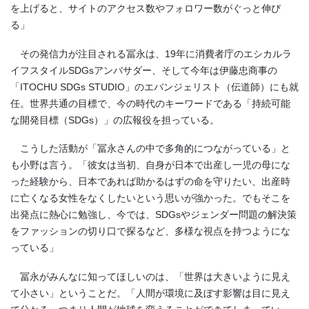
を上げると、サイトのアクセス数やフォロワー数がぐっと伸び
る」
その発信力が注目される冨永は、19年に消費者庁のエシカルラ
イフスタイルSDGsアンバサダー、そして今年は伊藤忠商事の
「ITOCHU SDGs STUDIO」のエバンジェリスト（伝道師）にも就
任。世界共通の目標で、今の時代のキーワードである「持続可能
な開発目標（SDGs）」の広報役を担っている。
こうした活動が「冨永さんの中で多角的につながっている」と
も小野は言う。「彼女は当初、自身が日本で出産し一児の母にな
った経験から、日本であれば助かるはずの命を守りたい、出産時
に亡くなる女性をなくしたいという思いが強かった。でもそこを
出発点に熱心に勉強し、今では、SDGsやジェンダー問題の解決策
をファッションの切り口で探るなど、多様な視点を持つようにな
っている」
冨永がみんなに知ってほしいのは、「世界は大きいように見え
て小さい」ということだ。「人間が環境に及ぼす影響は目に見え