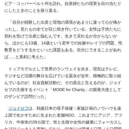
ビア・コッパーベルト州を訪れ、妊産婦たちの現実を目の当たり
にしたときのことを振り返る。
「自分が経験した出産と現地の環境があまりに違って心が痛か
ったし、見たもの全てが目に焼き付いている。女性は子供たちに
別れを告げて出産に臨むんです。生きて戻れるか分からないか
ら。ほかにも13歳、14歳という若年での妊娠やレイプの問題、性
教育をどうするかといった課題もある。自分にできることがあれ
ば......と真剣に考えた」
トップモデルとして世界のランウェイを歩き、現在はテレビ、
ラジオなど活躍の舞台を広げている冨永が近年、積極的に取り組
んでいるのが、社会貢献活動だ。その原点と言えるのが、ジョイ
セフの主催するイベント「MODE for Charity」の親善大使として
のザンビア訪問だった。
ジョイセフ
は、戦後日本の母子保健・家族計画のノウハウを途
上国で生かすために生まれた老舗NGO。これまでにアジア、アフ
リカ、中南米の39カ国で、性と生殖や女性の健康にフォーカスし