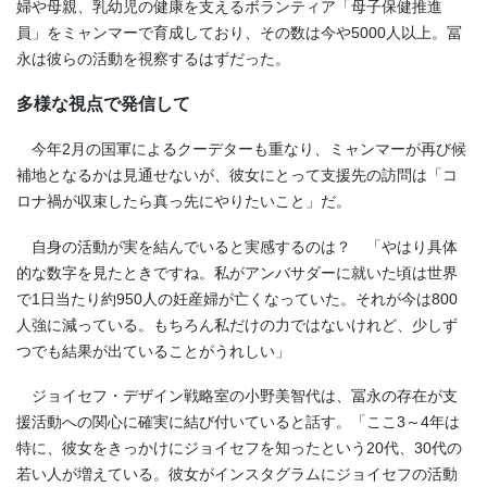
婦や母親、乳幼児の健康を支えるボランティア「母子保健推進
員」をミャンマーで育成しており、その数は今や5000人以上。冨
永は彼らの活動を視察するはずだった。
多様な視点で発信して
今年2月の国軍によるクーデターも重なり、ミャンマーが再び候
補地となるかは見通せないが、彼女にとって支援先の訪問は「コ
ロナ禍が収束したら真っ先にやりたいこと」だ。
自身の活動が実を結んでいると実感するのは？ 「やはり具体
的な数字を見たときですね。私がアンバサダーに就いた頃は世界
で1日当たり約950人の妊産婦が亡くなっていた。それが今は800
人強に減っている。もちろん私だけの力ではないけれど、少しず
つでも結果が出ていることがうれしい」
ジョイセフ・デザイン戦略室の小野美智代は、冨永の存在が支
援活動への関心に確実に結び付いていると話す。「ここ3～4年は
特に、彼女をきっかけにジョイセフを知ったという20代、30代の
若い人が増えている。彼女がインスタグラムにジョイセフの活動