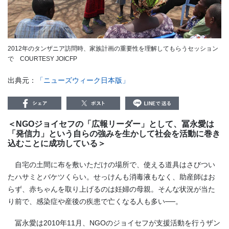
2012年のタンザニア訪問時、家族計画の重要性を理解してもらうセッション
で COURTESY JOICFP
出典元：
「ニューズウィーク日本版」
＜NGOジョイセフの「広報リーダー」として、冨永愛は
「発信力」という自らの強みを生かして社会を活動に巻き
込むことに成功している＞
自宅の土間に布を敷いただけの場所で、使える道具はさびつい
たハサミとバケツくらい。せっけんも消毒液もなく、助産師はお
らず、赤ちゃんを取り上げるのは妊婦の母親。そんな状況が当た
り前で、感染症や産後の疾患で亡くなる人も多い──。
冨永愛は2010年11月、NGOのジョイセフが支援活動を行うザン