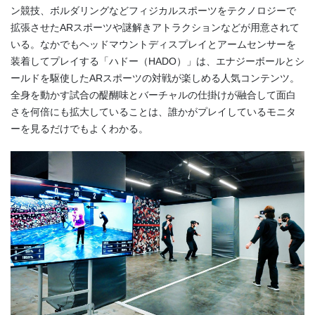
ン競技、ボルダリングなどフィジカルスポーツをテクノロジーで
拡張させた
AR
スポーツや謎解きアトラクションなどが用意されて
いる。なかでもヘッドマウントディスプレイとアームセンサーを
装着してプレイする「ハドー（
HADO
）」は、エナジーボールとシ
ールドを駆使した
AR
スポーツの対戦が楽しめる人気コンテンツ。
全身を動かす試合の醍醐味とバーチャルの仕掛けが融合して面白
さを何倍にも拡大していることは、誰かがプレイしているモニタ
ーを見るだけでもよくわかる。