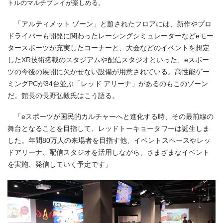
トルのマルチプレイが楽しめる。
「アルティメット ゾーン」と題されたフロアには、新作やプロ
ドライバーも開発に関わったレーシングシミュレーターなどeモー
タースポーツが充実したコーナーと、大会などのイベントを想定
したXR技術搭載のスタジアムや配信スタジオといった、eスポー
ツの今後の展開に欠かせない設備が用意されている。高性能ゲー
ミングPCが34台並ぶ「レッド アリーナ」があるのもこのゾーン
だ。館長の長野弘毅氏はこう語る。
「
e
スポーツが国民的カルチャーへと進化する時、その最前線の
舞台となることを目指して、レッドトーキョータワーは誕生しま
した。年間
80
万人の来場者を目指す他、イベントスペースやレッ
ドアリーナ、配信スタジオを活用しながら、さまざまなイベント
を実施、発信していく予定です」