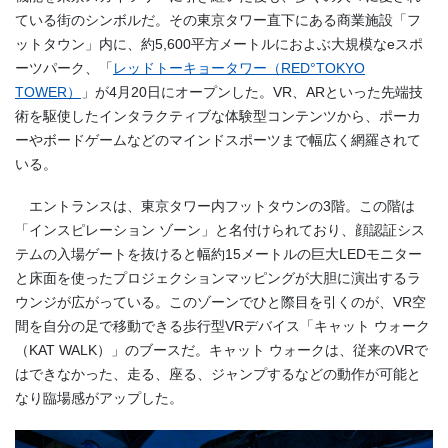
ている街のシンボルだ。その東京タワー直下にある商業施設「フ
ットタウン」内に、約
5,600
平方メートルにおよぶ大規模な
e
スポ
ーツパーク、「
レッドトーキョータワー（RED°
TOKYO
TOWER
）
」が
4
月
20
日にオープンした。
VR
、
AR
といった先端技
術を駆使したインタラクティブな体験型コンテンツから、ポーカ
ーやボードゲームなどのマインドスポーツまで幅広く網羅されて
いる。
エントランスは、東京タワー内フットタウンの
3
階。この階は
「インスピレーション ゾーン」と名付けられており、顔認証シス
テムの入場ゲートを抜けると幅約
15
メートルの巨大
LED
モニター
と床面を使ったプロジェクションマッピングが大胆に演出するラ
ウンジが広がっている。このゾーンでひと際目を引くのが、
VR
空
間を自分の足で移動できる歩行型
VR
デバイス「キャット ウォーク
（
KAT WALK
）」のブースだ。キャット ウォークは、従来の
VR
で
はできなかった、走る、座る、ジャンプするなどの動作が可能と
なり臨場感がアップした。