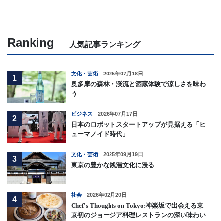
Ranking
人気記事ランキング
文化・芸術
2025年07月18日
1
奥多摩の森林・渓流と酒蔵体験で涼しさを味わ
う
ビジネス
2026年07月17日
2
日本のロボットスタートアップが見据える「ヒ
ューマノイド時代」
文化・芸術
2025年09月19日
3
東京の豊かな銭湯文化に浸る
社会
2026年02月20日
4
Chef's Thoughts on Tokyo:神楽坂で出会える東
京初のジョージア料理レストランの深い味わい