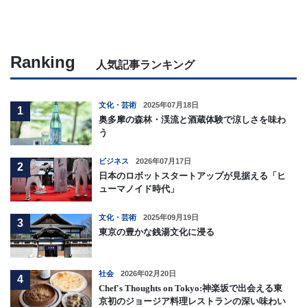
Ranking
人気記事ランキング
文化・芸術
2025年07月18日
1
奥多摩の森林・渓流と酒蔵体験で涼しさを味わ
う
ビジネス
2026年07月17日
2
日本のロボットスタートアップが見据える「ヒ
ューマノイド時代」
文化・芸術
2025年09月19日
3
東京の豊かな銭湯文化に浸る
社会
2026年02月20日
4
Chef's Thoughts on Tokyo:神楽坂で出会える東
京初のジョージア料理レストランの深い味わい