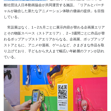
般社団法人日本動画協会が共同運営する施設。「リアルとバーチ
ャルが融合した新たなアニメーション体験の価値の提供」を目指
している。
常設展はなく、
1
～
2
カ月ごとに展示内容が替わる企画展エリア
とその物販スペース（ストアエリア）、
2
～
3
週間ごとに作品が替
わるポップアップストアエリアからなる。企画展、ポップアップ
ストアともに、アニメや漫画、ゲームなど、さまざまな作品を取
り上げており、子どもから大人まで幅広い年齢層のファンが訪れ
ている。