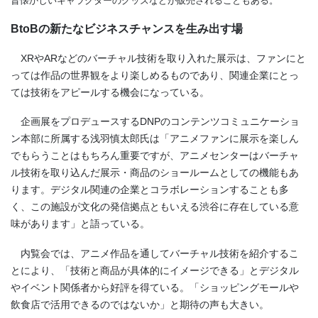
昔懐かしいキャラクターのグッズなどが販売されることもある。
BtoBの新たなビジネスチャンスを生み出す場
XRや
AR
などのバーチャル技術を取り入れた展示は、ファンにと
っては作品の世界観をより楽しめるものであり、関連企業にとっ
ては技術をアピールする機会になっている。
企画展をプロデュースするDNPのコンテンツコミュニケーショ
ン本部に所属する浅羽慎太郎氏は「アニメファンに展示を楽しん
でもらうことはもちろん重要ですが、アニメセンターはバーチャ
ル技術を取り込んだ展示・商品のショールームとしての機能もあ
ります。デジタル関連の企業とコラボレーションすることも多
く、この施設が文化の発信拠点ともいえる渋谷に存在している意
味があります」と語っている。
内覧会では、アニメ作品を通してバーチャル技術を紹介するこ
とにより、「技術と商品が具体的にイメージできる」とデジタル
やイベント関係者から好評を得ている。「ショッピングモールや
飲食店で活用できるのではないか」と期待の声も大きい。