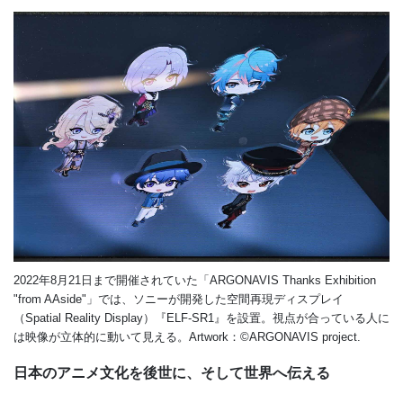
2022年8月21日まで開催されていた「ARGONAVIS Thanks Exhibition
"from AAside"」では、ソニーが開発した空間再現ディスプレイ
（Spatial Reality Display）『ELF-SR1』を設置。視点が合っている人に
は映像が立体的に動いて見える。Artwork：©ARGONAVIS project.
日本のアニメ文化を後世に、そして世界へ伝える