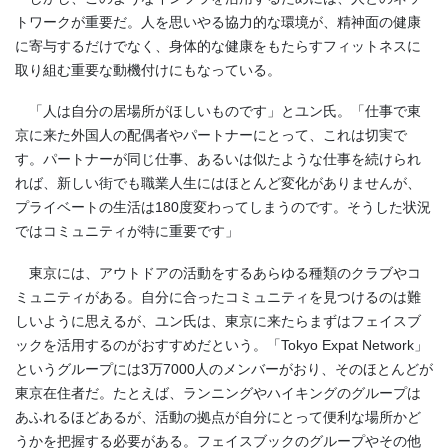
トワークが重要だ。人を思いやる協力的な環境が、精神面の健康
に寄与するだけでなく、身体的な健康をもたらすフィットネスに
取り組む重要な動機付けにもなっている。
「人は自分の居場所がほしいものです」とユン氏。「仕事で東
京に来た外国人の配偶者やパートナーにとって、これは切実で
す。パートナーが同じ仕事、あるいは似たような仕事を続けられ
れば、新しい街でも職業人生にはほとんど変化がありませんが、
プライベートの生活は
180
度変わってしまうのです。そうした状況
ではコミュニティが特に重要です」
東京には、アウトドアの活動をするあらゆる種類のクラブやコ
ミュニティがある。自分に合ったコミュニティを見つけるのは難
しいように思えるが、ユン氏は、東京に来たらまずはフェイスブ
ックを活用するのがおすすめだという。「
Tokyo Expat Network
」
というグループには
3
万
7000
人のメンバーがおり、そのほとんどが
東京在住者だ。たとえば、ランニングやハイキングのグループは
あふれるほどあるが、活動の拠点が自分にとって便利な場所かど
うかを把握する必要がある。フェイスブックのグループやその他