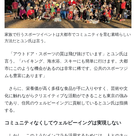
家族で行うスポーツイベントは大都市でコミュニティを育む素晴らしい
方法だとユン氏は言う。
「アウトドア・スポーツの質は飛び抜けています」とユン氏は
言う。「ハイキング、海水浴、スキーにも簡単に行けます。大都
市にこのような機会があるのは非常に稀です。公共のスポーツジ
ムも豊富にあります」
さらに、栄養価が高く多様な食品が手に入りやすく、芸術や文
化に触れながらクリエイティブな活動ができることも東京の強み
であり、住民のウェルビーイングに貢献しているとユン氏は指摘
する。
コミュニティなくしてウェルビーイングは実現しない
しかし、このようなインフラを活用するためには、人とのネッ