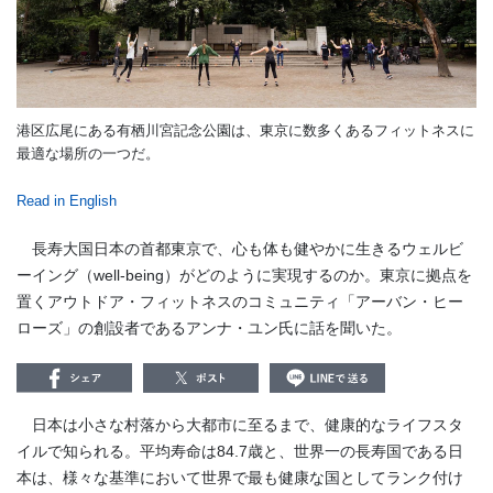
港区広尾にある有栖川宮記念公園は、東京に数多くあるフィットネスに
最適な場所の一つだ。
Read in English
長寿大国日本の首都東京で、心も体も健やかに生きるウェルビ
ーイング（well-being）がどのように実現するのか。東京に拠点を
置くアウトドア・フィットネスのコミュニティ「アーバン・ヒー
ローズ」の創設者であるアンナ・ユン氏に話を聞いた。
日本は小さな村落から大都市に至るまで、健康的なライフスタ
イルで知られる。平均寿命は
84.7
歳と、世界一の長寿国である日
本は、様々な基準において世界で最も健康な国としてランク付け