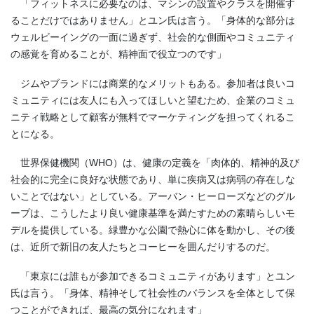
「フィットネスに必要なのは、マシンの設置やクラスを開催す
ることだけではありません」とユン氏は言う。「身体的な部分は
ウェルビーイングの一面に過ぎず、社会的な側面やコミュニティ
の感覚を育めることが、精神面で役立つのです」
ジムやブランドには商業的なメリットもある。参加者は良いコ
ミュニティには友人にも入ってほしいと望むため、企業のコミュ
ニティ戦略として顧客が無料でマーケティングを担ってくれるこ
とになる。
世界保健機関（
WHO
）は、健康の定義を「肉体的、精神的及び
社会的に完全に良好な状態であり、単に疾病又は病弱の存在しな
いことではない」としている。アーバン・ヒーローズなどのグル
ープは、こうしたより良い健康基準を満たすための素晴らしいモ
デルを提供している。緑豊かな公園で熱心に体を動かし、その後
は、近所で新旧の友人たちとコーヒーを囲んだりするのだ。
「東京には誰もが参加できるコミュニティがあります」とユン
氏は言う。「身体、精神そして社会性のバランスを全体として保
つことができれば、最高の気分になれます」