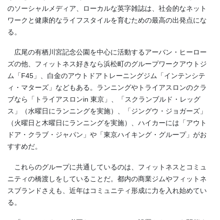
のソーシャルメディア、ローカルな英字雑誌は、社会的なネット
ワークと健康的なライフスタイルを育むための最高の出発点にな
る。
広尾の有栖川宮記念公園を中心に活動するアーバン・ヒーロー
ズの他、フィットネス好きなら浜松町のグループワークアウトジ
ム「
F45
」、白金のアウトドアトレーニングジム「インテンシテ
ィ・マターズ」などもある。ランニングやトライアスロンのクラ
ブなら「トライアスロン
in
東京」、「スクランブルド・レッグ
ス」（水曜日にランニングを実施）、「ジングウ・ジョガーズ」
（火曜日と木曜日にランニングを実施）、ハイカーには「アウト
ドア・クラブ・ジャパン」や「東京ハイキング・グループ」がお
すすめだ。
これらのグループに共通しているのは、フィットネスとコミュ
ニティの橋渡しをしていることだ。都内の商業ジムやフィットネ
スブランドさえも、近年はコミュニティ形成に力を入れ始めてい
る。