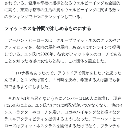
されている。健康や幸福の指標となるウェルビーイングも全国的
に高く、東京は都市の生活の質やウェルビーイングに関する数々
のランキングで上位にランクインしている。
フィットネスを仲間で楽しめるものにする
アーバン・ヒーローズは、グループフィットネスのクラスやア
クティビティを、都内の屋外や屋内、あるいはオンラインで提供
している。ユン氏は
2020
年、彼女がフィットネスのコーチである
ことを知った地域の女性らと共に、この団体を設立した。
「コロナ禍もあったので、アウトドアで何かをしたいと思った
んです」とユン氏は言う。「日時を決め、希望する人は誰でも参
加できるようにしました」
それから
1
年も経たないうちにメンバーは
150
人に急増し、現在
は
250
人に上る。ユン氏だけでは対応が追いつかなくなり、他のイ
ンストラクターやコーチを雇い、ヨガやハイキングなど様々なク
ラスやアクティビティを提供するようになった。アーバン・ヒー
ローズはフィットネスクラスを開催するだけでなく、ブランチや