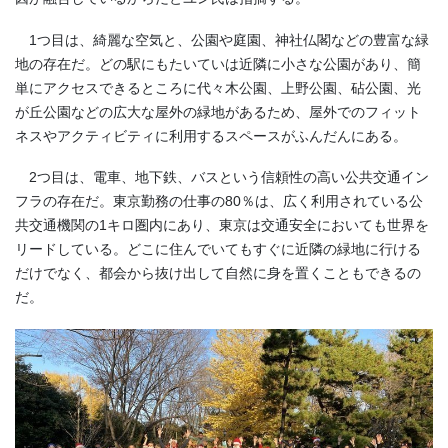
1つ目は、綺麗な空気と、公園や庭園、神社仏閣などの豊富な緑
地の存在だ。どの駅にもたいていは近隣に小さな公園があり、簡
単にアクセスできるところに代々木公園、上野公園、砧公園、光
が丘公園などの広大な屋外の緑地があるため、屋外でのフィット
ネスやアクティビティに利用するスペースがふんだんにある。
2つ目は、電車、地下鉄、バスという信頼性の高い公共交通イン
フラの存在だ。東京勤務の仕事の
80
％は、広く利用されている公
共交通機関の
1
キロ圏内にあり、東京は交通安全においても世界を
リードしている。どこに住んでいてもすぐに近隣の緑地に行ける
だけでなく、都会から抜け出して自然に身を置くこともできるの
だ。