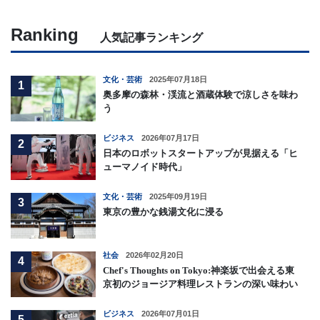
Ranking
人気記事ランキング
文化・芸術
2025年07月18日
1
奥多摩の森林・渓流と酒蔵体験で涼しさを味わ
う
ビジネス
2026年07月17日
2
日本のロボットスタートアップが見据える「ヒ
ューマノイド時代」
文化・芸術
2025年09月19日
3
東京の豊かな銭湯文化に浸る
社会
2026年02月20日
4
Chef's Thoughts on Tokyo:神楽坂で出会える東
京初のジョージア料理レストランの深い味わい
ビジネス
2026年07月01日
5