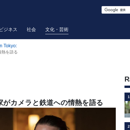
S
e
a
ビジネス
社会
文化・芸術
r
n Tokyo:
c
情熱を語る
h
R
1
家がカメラと鉄道への情熱を語る
2