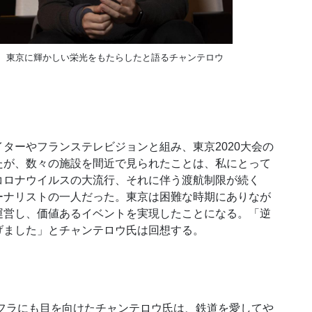
、東京に輝かしい栄光をもたらしたと語るチャンテロウ
ターやフランステレビジョンと組み、東京
2020
大会の
たが、数々の施設を間近で見られたことは、私にとって
コロナウイルスの大流行、それに伴う渡航制限が続く
ーナリストの一人だった。東京は困難な時期にありなが
運営し、価値あるイベントを実現したことになる。「逆
げました」とチャンテロウ氏は回想する。
フラにも目を向けたチャンテロウ氏は、鉄道を愛してや