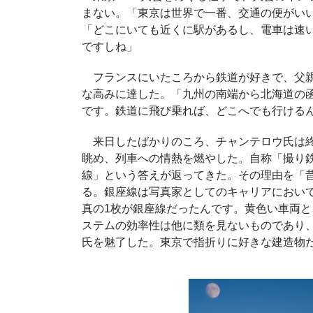
まない。「東京は世界で一番、交通の便がい
「どこにいても近くに駅があるし、電車は速
ですしね」
フランスにいたころから鉄道が好きで、父親
な高みに達した。「九州の南端から北海道の
です。鉄道に飛び乗れば、どこへでも行ける
来日したばかりのころ、チャンテロウ氏は終
眺め、列車への情熱を燃やした。自称「撮り
線」という答えが返ってきた。その理由を「
る。銀座線は写真家としてのキャリアにおい
真の1枚が銀座線だったんです。黄色い車両
ステムの効率性は他に類を見ないものであり
氏を魅了した。東京で指折りに好きな建造物