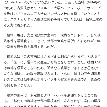
にOishii Farmのアイデアを思いついた。出会った当時はMBA取得
のため、古賀氏はカリフォルニア大学バークレー校に、サマービ
ル氏はカリフォルニア大学ロサンゼルス校に在籍していた。とも
にサステナビリティの推進に関心を持っていた2人は、植物工場の
考え方に惹かれた。
植物工場は、完全閉鎖型の室内で、環境をコントロールして栽
培条件を最適化することで、外部の気候や場所に左右されず一年
中新鮮な農作物を栽培するものだ。
前原氏は「この方法にはさまざまな利点があります」と説明す
る。「第一に、通年での生産が可能となります。また、植物工場
は農地を必要としないため、通常なら農業ができるとは思えない
ような場所にも施設を建設できます。さらに、弊社の完全閉鎖型
システムでは効率的な水リサイクルと省エネを実現でき、農薬の
必要もありません」
最大の強みは、安定性とグローバルへも展開できることであ
る。「私たちの農場は外部の環境条件に左右されず、室内の環境
をコントロールできます。そのため、世界のどこでも一年中新鮮