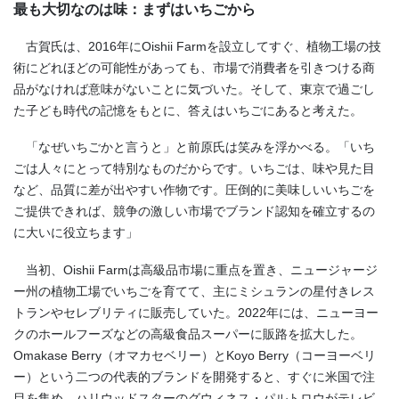
最も大切なのは味：まずはいちごから
古賀氏は、2016年にOishii Farmを設立してすぐ、植物工場の技
術にどれほどの可能性があっても、市場で消費者を引きつける商
品がなければ意味がないことに気づいた。そして、東京で過ごし
た子ども時代の記憶をもとに、答えはいちごにあると考えた。
「なぜいちごかと言うと」と前原氏は笑みを浮かべる。「いち
ごは人々にとって特別なものだからです。いちごは、味や見た目
など、品質に差が出やすい作物です。圧倒的に美味しいいちごを
ご提供できれば、競争の激しい市場でブランド認知を確立するの
に大いに役立ちます」
当初、Oishii Farmは高級品市場に重点を置き、ニュージャージ
ー州の植物工場でいちごを育てて、主にミシュランの星付きレス
トランやセレブリティに販売していた。2022年には、ニューヨー
クのホールフーズなどの高級食品スーパーに販路を拡大した。
Omakase Berry（オマカセベリー）とKoyo Berry（コーヨーベリ
ー）という二つの代表的ブランドを開発すると、すぐに米国で注
目を集め、ハリウッドスターのグウィネス・パルトロウがテレビ