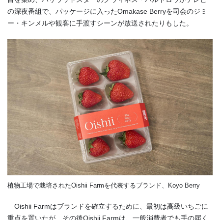
の深夜番組で、パッケージに入ったOmakase Berryを司会のジミ
ー・キンメルや観客に手渡すシーンが放送されたりもした。
植物工場で栽培されたOishii Farmを代表するブランド、Koyo Berry
Oishii Farmはブランドを確立するために、最初は高級いちごに
重点を置いたが、その後Oishii Farmは、一般消費者でも手の届く