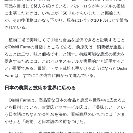
商品を目指して努力を続けている。パルトロウがキンメルの番組
に出演したときは、いちごが「50ドルぐらいした」と揶揄した
が、その後価格はかなり下がり、現在は1パック10ドルほどで販売
されている。
植物工場で美味しくて手頃な食品を提供できると証明すること
がOishii Farmの目指すところである。前原氏は「消費者が重視す
ることは二つ、味と価格です」と話す。持続可能な農業の拡大を
促進するためには、このビジネスモデルが実用的だと証明するこ
とが重要である。最近、トマト栽培も手がけるようになったOishii
Farmは、すでにこの方向に向かって進んでいる。
日本の農業と技術を世界に広める
Oishii Farmは、高品質な日本の食品と農業を世界中に広めるこ
とを目指している。古賀氏とサマービル氏は、「美味しい」とい
う日本語にちなんで会社名を決め、看板商品のいちごには「おま
かせ」と「高揚」と日本語の名前をつけた。