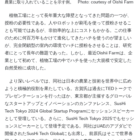
農業に取り入れていることを示す例。 Photo: courtesy of Oishii Farm
植物工場にとって長年重大な障壁となってきた問題の一つが、
授粉の必要性である。人やロボットが刷毛を使って授粉させるこ
とも可能ではあるが、非効率的な上にコストもかかる。この仕事
のために何百万年もかけて進化してきたハチを使うのが望ましい
が、完全閉鎖型の室内の環境でハチに授粉をさせることは、研究
者にとって長年の難題であった。しかし、最近Oishii Farmは、企
業として初めて、植物工場の中でハチを使った大規模で安定した
自然受粉に成功した。
より深いレベルでは、同社は日本の農業と技術を世界中に広め
ようと積極的役割を果たしている。古賀氏は過去にTEDトークで
プレゼンテーションを行ったほか、東京都が主催するグローバル
なスタートアップとイノベーションのカンファレンス、SusHi
Tech Tokyo 2024 Global Startup Programにセッションスピーカー
として登壇している。さらに、SusHi Tech Tokyo 2025でもセッシ
ョンスピーカーとして登壇予定である。同社はUAEのアブダビで
開催されたSusHi Tech Globalにも出席し、前原氏はそこで世界各