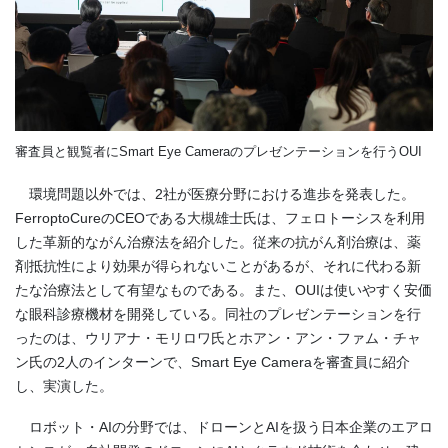
審査員と観覧者にSmart Eye Cameraのプレゼンテーションを行うOUI
環境問題以外では、2社が医療分野における進歩を発表した。
FerroptoCureのCEOである大槻雄士氏は、フェロトーシスを利用
した革新的ながん治療法を紹介した。従来の抗がん剤治療は、薬
剤抵抗性により効果が得られないことがあるが、それに代わる新
たな治療法として有望なものである。また、OUIは使いやすく安価
な眼科診療機材を開発している。同社のプレゼンテーションを行
ったのは、ウリアナ・モリロワ氏とホアン・アン・ファム・チャ
ン氏の2人のインターンで、Smart Eye Cameraを審査員に紹介
し、実演した。
ロボット・AIの分野では、ドローンとAIを扱う日本企業のエアロ