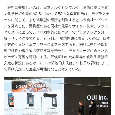
最初に登壇したのは、日本とルクセンブルク、英国に拠点を置
く化学技術企業のAC Biodeだ。CEOの久保直嗣氏は、廃プラスチ
ックに関して、より循環型の経済を創造するという会社のビジョ
ンを発表した。受賞歴のある同社の化学リサイクル技術、プラス
タリストによって、より効率的に低コストでプラスチックを分
解・リサイクルできる。もう1社、環境問題に着目したのは、日本
企業のクォンタムフラワーズ＆フーズである。同社は中性子線育
種で植物や微生物の突然変異を誘発し、今日のニーズに合ったス
ピーディ育種を可能にする。気候変動のため世界の食料生産は不
安定な状況にあるが、CEOの菊池伯夫氏は、中性子線育種によっ
て再び安定した生産が可能になると考えている。