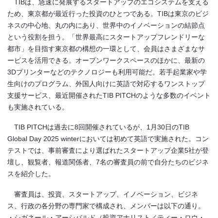
TIBは、急速に発展するスタートアップのエコシステムを支える
ため、東京都が最近行った投資のひとつである。TIBは東京のビジ
ネスの中心地、丸の内にあり、世界中のイノベーションの結節点
という役割を担う。「世界最高にスタートアップフレンドリーな
都市」を目指す東京都の構想の一環として、会員はさまざまなサ
ービスを活用できる。オープンワークスペースのほかに、最新の
3Dプリンターなどのテクノロジーも利用可能だ。若手起業家や学
生向けのプログラム、外国人向けに英語で対応するワンストップ
支援サービス、最近開催されたTIB PITCHのような多数のイベント
も実施されている。
TIB PITCHは過去に8回開催されているが、1月30日のTIB
Global Day 2025 winterにおいては初めて英語で実施された。コン
テストでは、事前審査により選ばれたスタートアップ企業5社が登
壇し、観覧者、報道関係者、7名の審査員の前で自分たちのビジネ
スを紹介した。
審査員は、投資、スタートアップ、イノベーション、ビジネ
ス、行政の各分野の専門家で構成され、メンバーは以下の通り。
・シガネール・アーシバルド（投資アナリスト／ティー・ロウ・