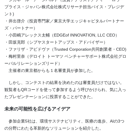
プライス・ジャパン株式会社株式リサーチ担当バイス・プレジデ
ント)
・井出啓介（投資専門家／東京大学エッジキャピタルパートナー
ズ・パートナー）
・小田嶋アレックス太輔（EDGEof INNOVATION, LLC CEO）
・田坂克郎（シブヤスタートアップス・アドバイザー）
・ファリザ・アビドヴァ（Trusted Corporation共同創業者・CEO)
・梅村里奈（デロイト トーマツ ベンチャーサポート株式会社グロ
ーバルリレーションズリード）
主催者の東京都からも１名審査員が参加した。
しかし、コンテストの結果を決めたのは審査員だけではない。
観覧者もQRコードを使って参加するよう呼びかけられ、気に入っ
たプレゼンテーションに投票することができた。
未来の可能性を広げるアイデア
参加企業5社は、環境サステナビリティ、医療の進歩、AIの3つ
の分野にわたる革新的なソリューションを紹介した。