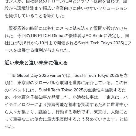
センスが、自社開発のドローンにAIとクラウド技術を合わせ、建
設から環境計測まで幅広い産業向けに使いやすいソリューション
を提供していることを紹介した。
質疑応答の時間には各社にさらに踏み込んだ質問が投げかけら
れた。今回のTIB PITCH Globalの優勝者はAC Biodeに決定し、同
社には5月8日から10日まで開催されるSusHi Tech Tokyo 2025にブ
ースを出展する権利が与えられた。
近い未来と遠い未来に備える
TIB Global Day 2025 winterでは、SusHi Tech Tokyo 2025を念
頭に、東京都のグローバルな取組を世界に紹介している。この日
のイベントには、SusHi Tech Tokyo 2025の重要性を強調するた
め、小池百合子都知事が登壇した。小池都知事は、「東京は、ハ
イテクノロジーにより持続可能な都市を実現するために世界中か
ら人々が集まり、議論し、行動する場所です。東京は、人類にと
って重要なこの使命に最大限貢献するよう努めていきます」と述
べた。