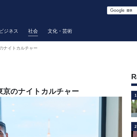
S
e
a
ビジネス
社会
文化・芸術
r
のナイトカルチャー
c
h
R
東京のナイトカルチャー
1
2