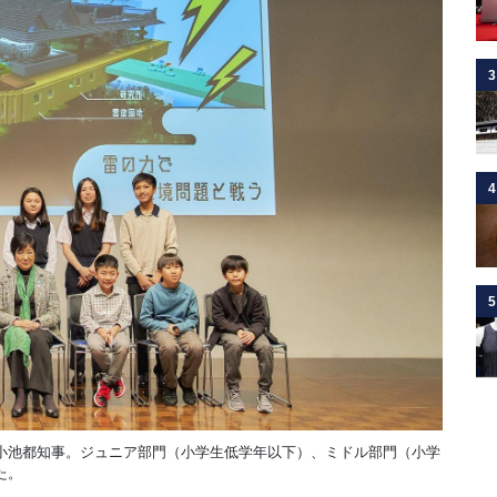
3
4
5
小池都知事。ジュニア部門（小学生低学年以下）、ミドル部門（小学
た。