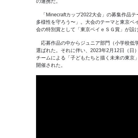
の連携だ。
「
Minecraft
カップ
2022
大会」の募集作品テ
多様性を守ろう〜」。大会のテーマと東京ベ
会の特別賞として「東京ベイｅＳＧ賞」が設
応募作品の中からジュニア部門（小学校低
選ばれた。それに伴い、
2023
年
2
月
12
日（日
チームによる「子どもたちと描く未来の東京」
開催された。