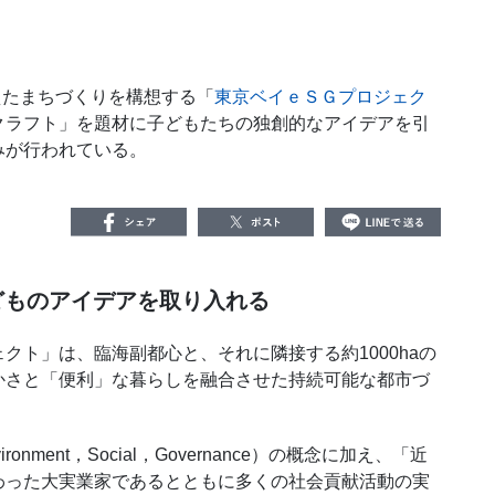
えたまちづくりを構想する「
東京ベイｅＳＧプロジェク
クラフト」を題材に子どもたちの独創的なアイデアを引
みが行われている。
子どものアイデアを取り入れる
クト」は、臨海副都心と、それに隣接する約
1000ha
の
かさと「便利」な暮らしを融合させた持続可能な都市づ
ironment
，
Social
，
Governance
）の概念に加え、「近
わった大実業家であるとともに多くの社会貢献活動の実