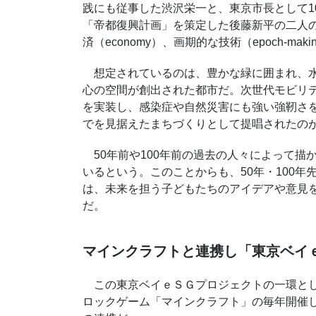
践にも従事した渋沢栄一と、東京市長として
1
「帝都復興計画」を策定した後藤新平の二人
済（
economy
）、画期的な技術（
epoch-maki
想定されているのは、豊かな緑に囲まれ、水
心の空間が創出された都市だ。次世代モビリ
を実装し、感染症や自然災害にも強い強靭さを
でを見据えたまちづくりとして提唱されたの
50年前や
100
年前の過去の人々によって描
いるという。このことからも、
50
年・
100
年
は、未来を担う子どもたちのアイデアや意見
だ。
マインクラフトと連携し「東京ベイ
この東京ベイｅＳＧプロジェクトの一環とし
ロックゲーム「マインクラフト」の毎年開催