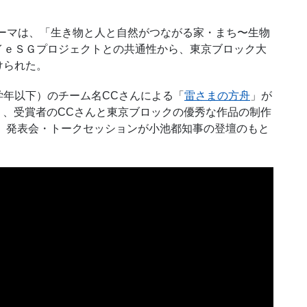
ーマは、「生き物と人と自然がつながる家・まち〜生物
イｅＳＧプロジェクトとの共通性から、東京ブロック大
けられた。
学年以下）のチーム名
CC
さんによる「
雷さまの方舟
」が
）、受賞者の
CC
さんと東京ブロックの優秀な作品の制作
 発表会・トークセッションが小池都知事の登壇のもと