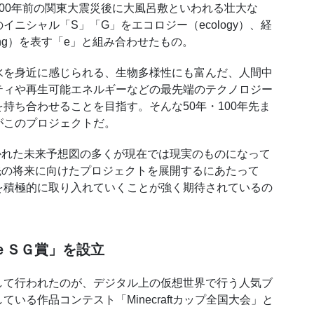
00
年前の関東大震災後に大風呂敷といわれる壮大な
のイニシャル「
S
」「
G
」をエコロジー（
ecology
）、経
ng
）を表す「
e
」と組み合わせたもの。
を身近に感じられる、生物多様性にも富んだ、人間中
ティや再生可能エネルギーなどの最先端のテクノロジー
持ち合わせることを目指す。そんな50年・
100
年先ま
がこのプロジェクトだ。
かれた未来予想図の多くが現在では現実のものになって
先の将来に向けたプロジェクトを展開するにあたって
を積極的に取り入れていくことが強く期待されているの
ｅＳＧ賞」を設立
て行われたのが、デジタル上の仮想世界で行う人気ブ
している作品コンテスト「
Minecraft
カップ全国大会」と