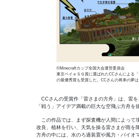
©Minecraftカップ全国大会運営委員会
東京ベイｅＳＧ賞に選ばれた
CC
さんによる「
の最優秀賞も受賞した。
CC
さんの将来の夢は
CCさんの受賞作「雷さまの方舟」は、雷を
「戦う」アイデア満載の巨大な空飛ぶ方舟を
この作品では、まず探査機が人間によって壊
改良、植林を行い、天気を操る雷さまが雨を
方舟の中には、水のろ過装置や風力・バイオ