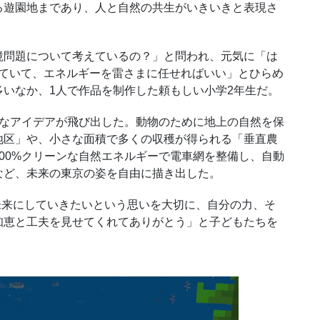
る遊園地まであり、人と自然の共生がいきいきと表現さ
問題について考えているの？」と問われ、元気に「は
ていて、エネルギーを雷さまに任せればいい」とひらめ
多いなか、
1
人で作品を制作した頼もしい小学
2
年生だ。
なアイデアが飛び出した。動物のために地上の自然を保
地区」や、小さな面積で多くの収穫が得られる「垂直農
00%
クリーンな自然エネルギーで電車網を整備し、自動
など、未来の東京の姿を自由に描き出した。
未来にしていきたいという思いを大切に、自分の力、そ
知恵と工夫を見せてくれてありがとう」と子どもたちを