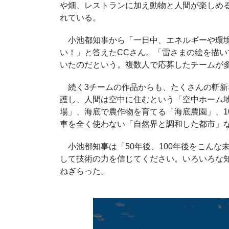
や畑、レストランに加え動物と人間が楽しめ
れている。
小池都知事から「一日中、エネルギーや環境
い！」と答えた
CC
さん。「雷さまの絵を描い
いたのだという。複数人で応募したチームが
続く
3
チームの作品からも、たくさんの斬新
護し、人間は空中に住むという「空中ホーム
場」、海底で農作物を育てる「海底農園」、
1
車を全く使わない「自然界と調和した都市」
小池都知事は「
50
年後、
100
年後をこんな
して技術の力を信じてください。いろいろな
ねぎらった。