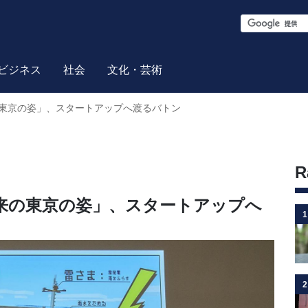
S
e
a
ビジネス
社会
文化・芸術
r
東京の姿」、スタートアップへ渡るバトン
c
h
R
来の東京の姿」、スタートアップへ
1
2