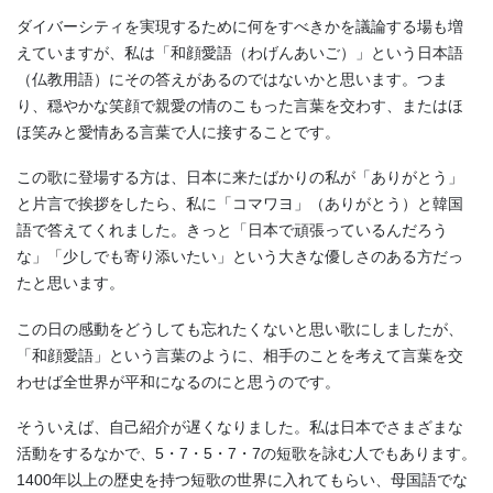
ダイバーシティを実現するために何をすべきかを議論する場も増
えていますが、私は「和顔愛語（わげんあいご）」という日本語
（仏教用語）にその答えがあるのではないかと思います。つま
り、穏やかな笑顔で親愛の情のこもった言葉を交わす、またはほ
ほ笑みと愛情ある言葉で人に接することです。
この歌に登場する方は、日本に来たばかりの私が「ありがとう」
と片言で挨拶をしたら、私に「コマワヨ」（ありがとう）と韓国
語で答えてくれました。きっと「日本で頑張っているんだろう
な」「少しでも寄り添いたい」という大きな優しさのある方だっ
たと思います。
この日の感動をどうしても忘れたくないと思い歌にしましたが、
「和顔愛語」という言葉のように、相手のことを考えて言葉を交
わせば全世界が平和になるのにと思うのです。
そういえば、自己紹介が遅くなりました。私は日本でさまざまな
活動をするなかで、5・7・5・7・7の短歌を詠む人でもあります。
1400年以上の歴史を持つ短歌の世界に入れてもらい、母国語でな