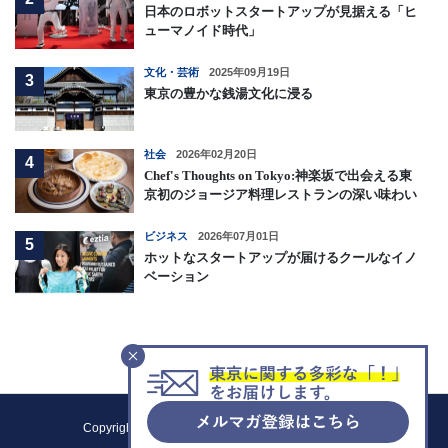
日本のロボットスタートアップが見据える「ヒ
ューマノイド時代」
文化・芸術
2025年09月19日
3
東京の豊かな銭湯文化に浸る
社会
2026年02月20日
4
Chef's Thoughts on Tokyo:神楽坂で出会える東
京初のジョージア料理レストランの深い味わい
ビジネス
2026年07月01日
5
ホットなスタートアップが届けるクールなイノ
ベーション
F
Copyright (C) 2021 Tokyo Metropolitan Government.
All Rights Reserved.