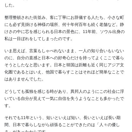
した。
整理整頓された街並み、客に丁寧にお辞儀する人たち、小さな町
にも必ず見掛ける神様の場所、何十年何百年も続く老舗など。静
けさの中に芯を感じられる日本の景色に、11年前、ソウル出身の
私は一目ぼれをしてしまったのです。
いま思えば、言葉もしゃべれないまま、一人の知り合いもいない
のに、自分の直感と日本への好奇心だけを持ってよくここで暮ら
そうとしたなと思います。日本と韓国は距離も近く同じアジア文
化圏であるとはいえ、他国で暮らすことはそれほど簡単なことで
はありませんでした。
どうしても孤独を感じる時があり、異邦人のようにこの社会に浮
いている自分が見えて一気に自信を失うようなことも多かったで
す。
それでも11年という、短いといえば短い、長いといえば長い期
間、日本で暮らしながら頑張ることができたのは「人々の優し
さ」があったからです。