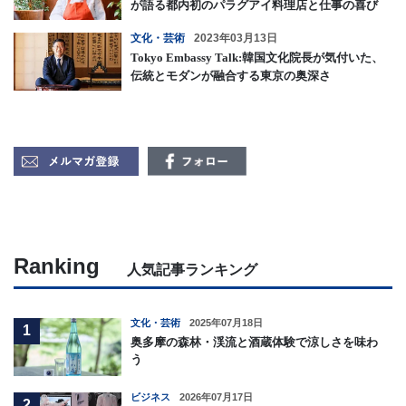
が語る都内初のパラグアイ料理店と仕事の喜び
文化・芸術
2023年03月13日
Tokyo Embassy Talk:韓国文化院長が気付いた、
伝統とモダンが融合する東京の奥深さ
Ranking
人気記事ランキング
文化・芸術
2025年07月18日
1
奥多摩の森林・渓流と酒蔵体験で涼しさを味わ
う
ビジネス
2026年07月17日
2