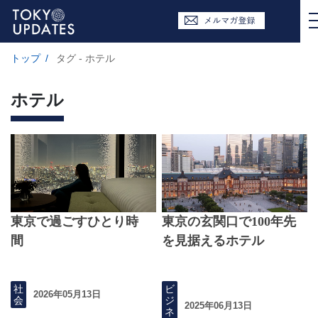
トップ
/
タグ - ホテル
ホテル
東京で過ごすひとり時
東京の玄関口で100年先
間
を見据えるホテル
社
ビ
2026年05月13日
会
ジ
2025年06月13日
ネ