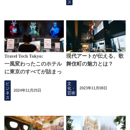
ス
現代アートが伝える、歌
Travel Tech Tokyo:
一風変わったこのホテル
舞伎町の魅力とは？
に東京のすべてが詰まっ
ている
ビ
文
ジ
化・
2023年11月08日
2024年11月25日
ネ
芸術
ス