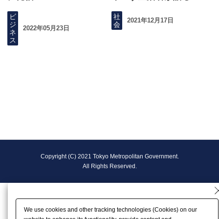
ビ
社
2021年12月17日
ジ
会
2022年05月23日
ネ
ス
F
Copyright (C) 2021 Tokyo Metropolitan Government.
o
All Rights Reserved.
o
t
We use cookies and other tracking technologies (Cookies) on our