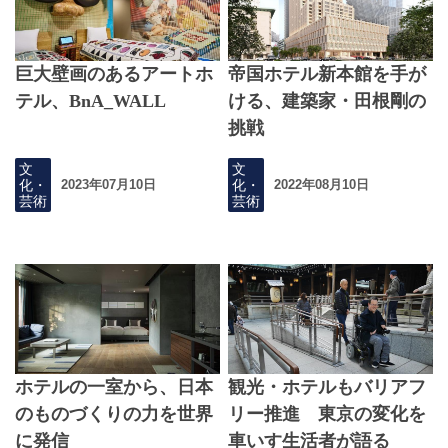
巨大壁画のあるアートホ
帝国ホテル新本館を手が
テル、BnA_WALL
ける、建築家・田根剛の
挑戦
文
文
化・
化・
2023年07月10日
2022年08月10日
芸術
芸術
ホテルの一室から、日本
観光・ホテルもバリアフ
のものづくりの力を世界
リー推進 東京の変化を
に発信
車いす生活者が語る